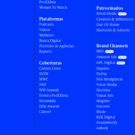
ProXXIma
Women To Watch
Patrocinados
Retail Media
Plataformas
Creators & Influencers
Podcasts
Out-Of-Home
Vídeos
Martechs & Adtechs
Webinars
Banca Digital
Brand Channels
Portfólio de Agências
IMO
Reports
Amazon Ads
Coberturas
OPL Digital
Cannes Lions
Impulso
SXSW
PicPay
MWC
Nós Inteligência
NRF
Vistar Media
WW Summit
Machina
Evento ProXXIma
Viasat Ads
Maximídia
Magnite
Effie Awards
Uncover
Caboré
Mude
RZK Digital
DoubleVerify
Adlook