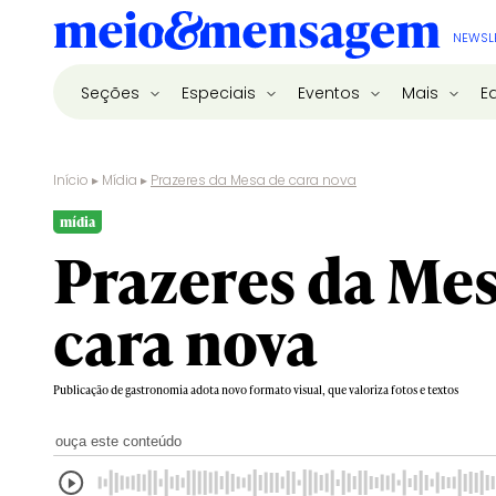
NEWSL
Seções
Especiais
Eventos
Mais
E
Início
▸
Mídia
▸
Prazeres da Mesa de cara nova
mídia
Prazeres da Mes
cara nova
Publicação de gastronomia adota novo formato visual, que valoriza fotos e textos
ouça este conteúdo