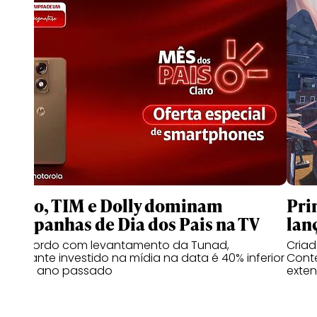
Claro, TIM e Dolly dominam
Pri
campanhas de Dia dos Pais na TV
lan
De acordo com levantamento da Tunad,
Cria
montante investido na mídia na data é 40% inferior
Conte
ao do ano passado
exten