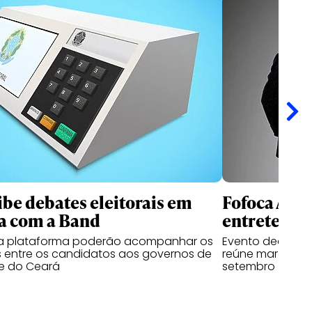
ibe debates eleitorais em
Fofoca Awa
a com a Band
entretenim
da plataforma poderão acompanhar os
Evento dedicado
 entre os candidatos aos governos de
reúne marcas, cr
e do Ceará
setembro