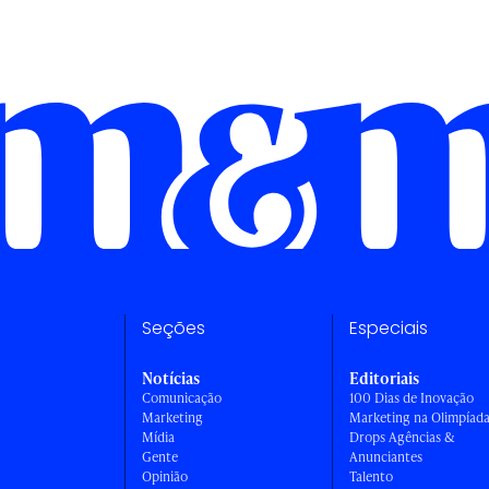
Seções
Especiais
Notícias
Editoriais
Comunicação
100 Dias de Inovação
Marketing
Marketing na Olimpíad
Mídia
Drops Agências &
Gente
Anunciantes
Opinião
Talento