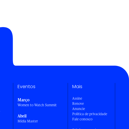
Eventos
Mais
Assine
Março
Renove
Women to Watch Summit
Anuncie
a
Política de privacidade
Abril
Fale conosco
Mídia Master