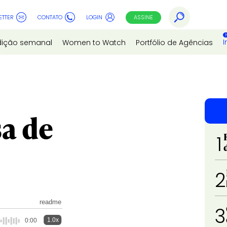
ETTER
CONTATO
LOGIN
ASSINE
I
dição semanal
Women to Watch
Portfólio de Agências
a de
1
2
readme
3
1.0x
0:00