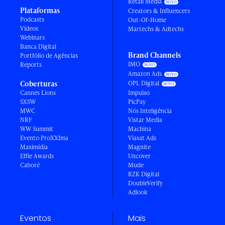
Retail Media
Plataformas
Creators & Influencers
Podcasts
Out-Of-Home
Vídeos
Martechs & Adtechs
Webinars
Banca Digital
Brand Channels
Portfólio de Agências
IMO
Reports
Amazon Ads
Coberturas
OPL Digital
Cannes Lions
Impulso
SXSW
PicPay
MWC
Nós Inteligência
NRF
Vistar Media
WW Summit
Machina
Evento ProXXIma
Viasat Ads
Maximídia
Magnite
Effie Awards
Uncover
Caboré
Mude
RZK Digital
DoubleVerify
Adlook
Eventos
Mais