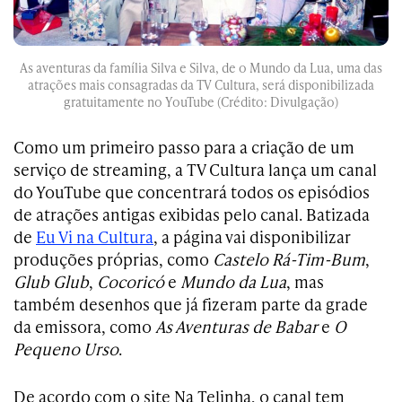
As aventuras da família Silva e Silva, de o Mundo da Lua, uma das
atrações mais consagradas da TV Cultura, será disponibilizada
gratuitamente no YouTube (Crédito: Divulgação)
Como um primeiro passo para a criação de um
serviço de streaming, a TV Cultura lança um canal
do YouTube que concentrará todos os episódios
de atrações antigas exibidas pelo canal. Batizada
de
Eu Vi na Cultura
, a página vai disponibilizar
produções próprias, como
Castelo Rá-Tim-Bum
,
Glub Glub
,
Cocoricó
e
Mundo da Lua
, mas
também desenhos que já fizeram parte da grade
da emissora, como
As Aventuras de Babar
e
O
Pequeno Urso
.
De acordo com o site Na Telinha, o canal tem