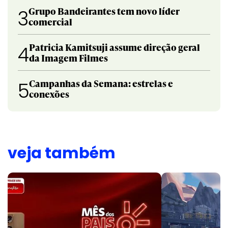
Grupo Bandeirantes tem novo líder
3
comercial
Patricia Kamitsuji assume direção geral
4
da Imagem Filmes
Campanhas da Semana: estrelas e
5
conexões
veja também