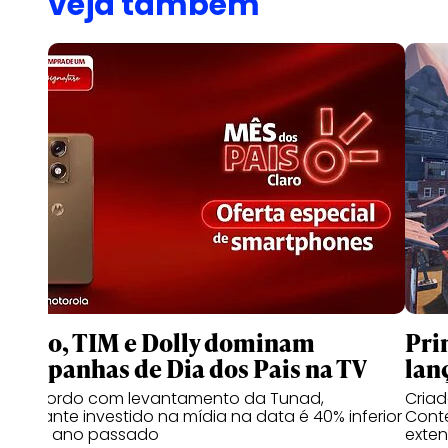
veja também
Claro, TIM e Dolly dominam
Pri
campanhas de Dia dos Pais na TV
lan
De acordo com levantamento da Tunad,
Cria
montante investido na mídia na data é 40% inferior
Conte
ao do ano passado
exten