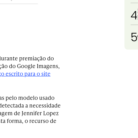
4
5
durante premiação do
ação do Google Imagens,
go escrito para o site
cas pelo modelo usado
 detectada a necessidade
magem de Jennifer Lopez
sta forma, o recurso de