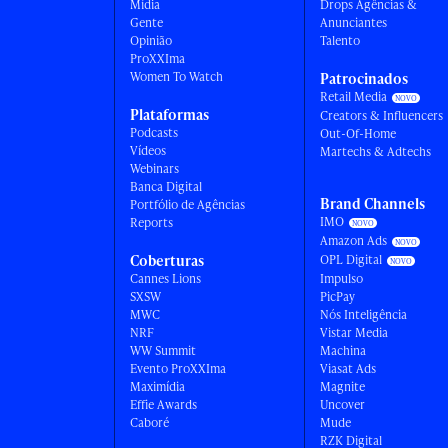
Mídia
Drops Agências &
Gente
Anunciantes
Opinião
Talento
ProXXIma
Women To Watch
Patrocinados
Retail Media
Plataformas
Creators & Influencers
Podcasts
Out-Of-Home
Vídeos
Martechs & Adtechs
Webinars
Banca Digital
Brand Channels
Portfólio de Agências
IMO
Reports
Amazon Ads
Coberturas
OPL Digital
Cannes Lions
Impulso
SXSW
PicPay
MWC
Nós Inteligência
NRF
Vistar Media
WW Summit
Machina
Evento ProXXIma
Viasat Ads
Maximídia
Magnite
Effie Awards
Uncover
Caboré
Mude
RZK Digital