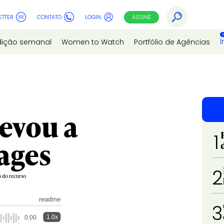
ETTER
CONTATO
LOGIN
ASSINE
I
dição semanal
Women to Watch
Portfólio de Agências
levou a
1
ages
2
 do recurso
readme
3
1.0x
0:00