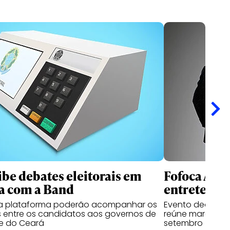
ibe debates eleitorais em
Fofoca Awa
a com a Band
entretenim
da plataforma poderão acompanhar os
Evento dedicado
 entre os candidatos aos governos de
reúne marcas, cr
e do Ceará
setembro