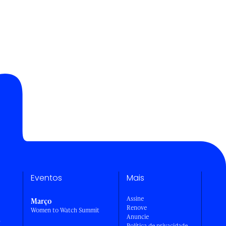
Eventos
Mais
Assine
Março
Renove
Women to Watch Summit
Anuncie
a
Política de privacidade