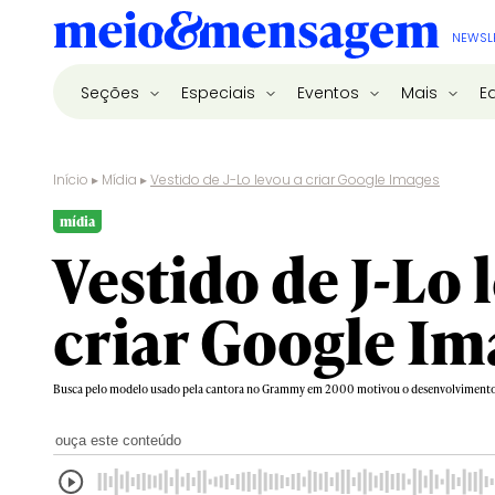
NEWSL
Seções
Especiais
Eventos
Mais
E
Início
▸
Mídia
▸
Vestido de J-Lo levou a criar Google Images
mídia
Vestido de J-Lo 
criar Google Im
Busca pelo modelo usado pela cantora no Grammy em 2000 motivou o desenvolvimento
ouça este conteúdo