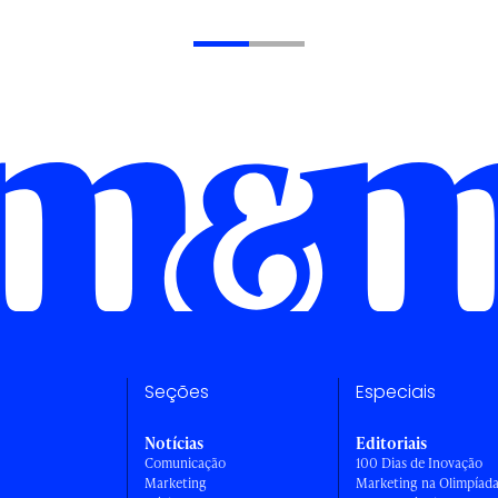
Seções
Especiais
Notícias
Editoriais
Comunicação
100 Dias de Inovação
Marketing
Marketing na Olimpíad