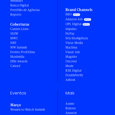
Webinars
Banca Digital
Brand Channels
Portfólio de Agências
IMO
Reports
Amazon Ads
Coberturas
OPL Digital
Cannes Lions
Impulso
SXSW
PicPay
MWC
Nós Inteligência
NRF
Vistar Media
WW Summit
Machina
Evento ProXXIma
Viasat Ads
Maximídia
Magnite
Effie Awards
Uncover
Caboré
Mude
RZK Digital
DoubleVerify
Adlook
Eventos
Mais
Assine
Março
Renove
Women to Watch Summit
Anuncie