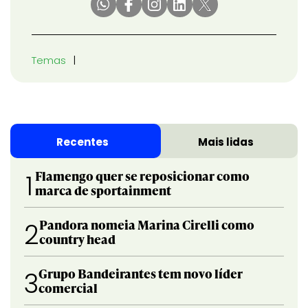
Temas
Recentes
Mais lidas
Flamengo quer se reposicionar como
1
marca de sportainment
Pandora nomeia Marina Cirelli como
2
country head
Grupo Bandeirantes tem novo líder
3
comercial