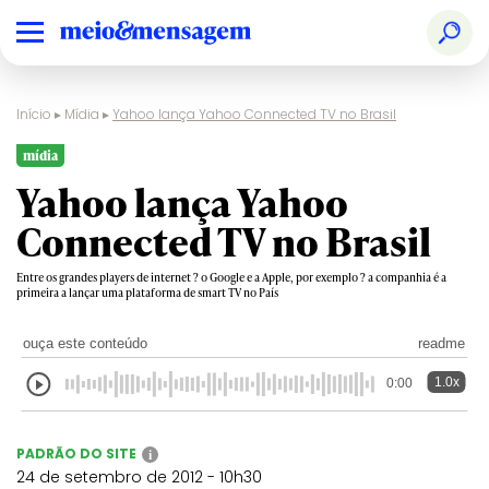
Início
▸
Mídia
▸
Yahoo lança Yahoo Connected TV no Brasil
mídia
Yahoo lança Yahoo
Connected TV no Brasil
Entre os grandes players de internet ? o Google e a Apple, por exemplo ? a companhia é a
primeira a lançar uma plataforma de smart TV no País
ouça este conteúdo
readme
1.0x
0:00
PADRÃO DO SITE
i
24 de setembro de 2012 - 10h30