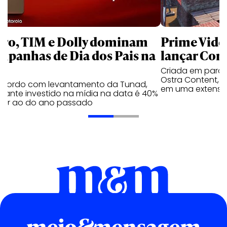
aro, TIM e Dolly dominam
Prime Video
mpanhas de Dia dos Pais na
lançar Corr
Criada em parc
Ostra Content, i
acordo com levantamento da Tunad,
em uma extensão
tante investido na mídia na data é 40%
erior ao do ano passado