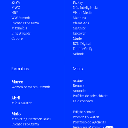
SXSW
PicPay
MWC
Nós Inteligência
NRF
Vistar Media
WW Summit
Machina
Evento ProXXIma
Viasat Ads
Maximídia
Magnite
Effie Awards
Uncover
Caboré
Mude
RZK Digital
DoubleVerify
Adlook
Eventos
Mais
Assine
Março
Renove
Women to Watch Summit
Anuncie
Política de privacidade
Abril
Fale conosco
Mídia Master
Edição semanal
Maio
Women to Watch
Marketing Network Brasil
Portfólio de Agências
Evento ProXXIma
Ingressos Maximídia