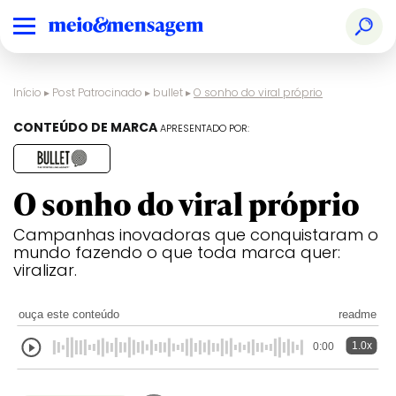
Início
▸
Post Patrocinado
▸
bullet
▸
O sonho do viral próprio
CONTEÚDO DE MARCA
APRESENTADO POR:
O sonho do viral próprio
Campanhas inovadoras que conquistaram o
mundo fazendo o que toda marca quer:
viralizar.
ouça este conteúdo
readme
1.0x
0:00