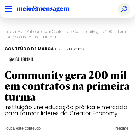
Início
▸
Post Patrocinado
▸
California
▸
Community gera 200 mil em
contratos na primeira turma
CONTEÚDO DE MARCA
APRESENTADO POR:
Community gera 200 mil
em contratos na primeira
turma
Instituição une educação prática e mercado
para formar líderes da Creator Economy
ouça este conteúdo
readme