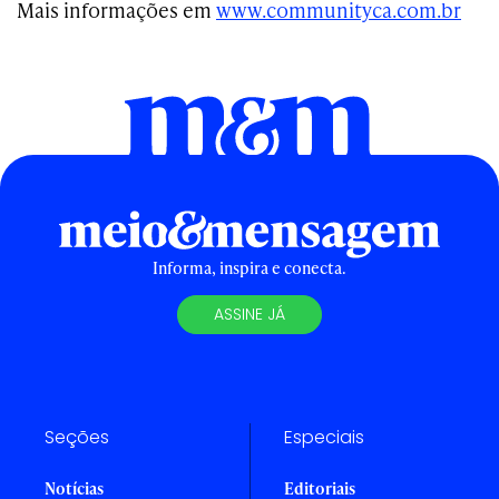
Mais informações em
www.communityca.com.br
Informa, inspira e conecta.
ASSINE JÁ
Seções
Especiais
Notícias
Editoriais