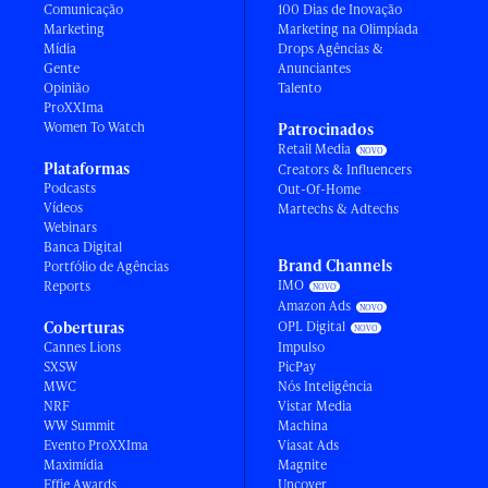
Comunicação
100 Dias de Inovação
Marketing
Marketing na Olimpíada
Mídia
Drops Agências &
Gente
Anunciantes
Opinião
Talento
ProXXIma
Women To Watch
Patrocinados
Retail Media
Plataformas
Creators & Influencers
Podcasts
Out-Of-Home
Vídeos
Martechs & Adtechs
Webinars
Banca Digital
Brand Channels
Portfólio de Agências
IMO
Reports
Amazon Ads
Coberturas
OPL Digital
Cannes Lions
Impulso
SXSW
PicPay
MWC
Nós Inteligência
NRF
Vistar Media
WW Summit
Machina
Evento ProXXIma
Viasat Ads
Maximídia
Magnite
Effie Awards
Uncover