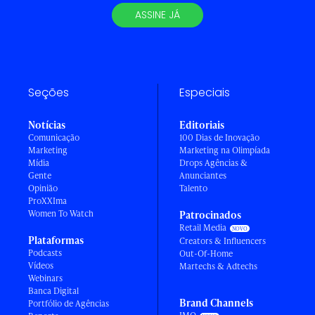
ASSINE JÁ
Seções
Especiais
Notícias
Editoriais
Comunicação
100 Dias de Inovação
Marketing
Marketing na Olimpíada
Mídia
Drops Agências &
Gente
Anunciantes
Opinião
Talento
ProXXIma
Women To Watch
Patrocinados
Retail Media
Plataformas
Creators & Influencers
Podcasts
Out-Of-Home
Vídeos
Martechs & Adtechs
Webinars
Banca Digital
Brand Channels
Portfólio de Agências