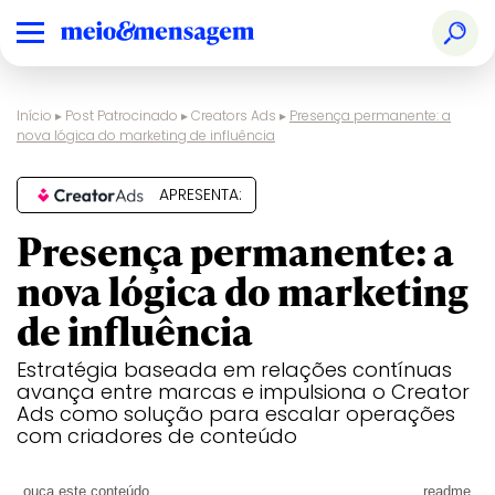
Início
▸
Post Patrocinado
▸
Creators Ads
▸
Presença permanente: a
nova lógica do marketing de influência
APRESENTA:
Presença permanente: a
nova lógica do marketing
de influência
Estratégia baseada em relações contínuas
avança entre marcas e impulsiona o Creator
Ads como solução para escalar operações
com criadores de conteúdo
ouça este conteúdo
readme