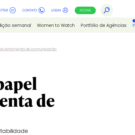
ETTER
CONTATO
LOGIN
ASSINE
I
dição semanal
Women to Watch
Portfólio de Agências
se ferramenta de comunicação
papel
enta de
tabilidade