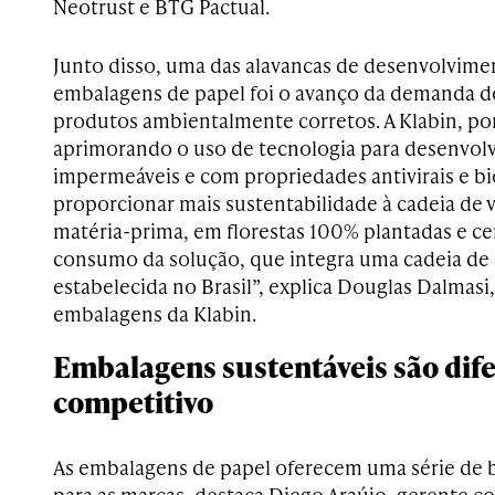
Neotrust e BTG Pactual.
Junto disso, uma das alavancas de desenvolvime
embalagens de papel foi o avanço da demanda 
produtos ambientalmente corretos. A Klabin, po
aprimorando o uso de tecnologia para desenvol
impermeáveis e com propriedades antivirais e bio
proporcionar mais sustentabilidade à cadeia de v
matéria-prima, em florestas 100% plantadas e cer
consumo da solução, que integra uma cadeia de
estabelecida no Brasil”, explica Douglas Dalmasi,
embalagens da Klabin.
Embalagens sustentáveis são dife
competitivo
As embalagens de papel oferecem uma série de b
para as marcas, destaca Diego Araújo, gerente c