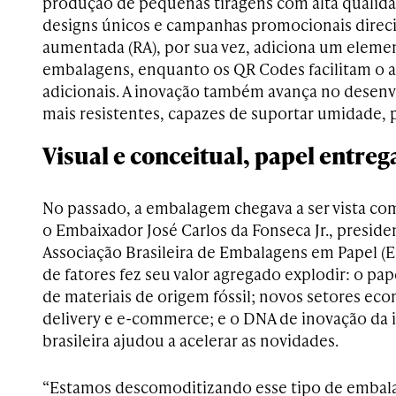
produção de pequenas tiragens com alta qualid
designs únicos e campanhas promocionais direci
aumentada (RA), por sua vez, adiciona um elemen
embalagens, enquanto os QR Codes facilitam o 
adicionais. A inovação também avança no desenv
mais resistentes, capazes de suportar umidade, 
Visual e conceitual, papel entreg
No passado, a embalagem chegava a ser vista co
o Embaixador José Carlos da Fonseca Jr., presid
Associação Brasileira de Embalagens em Papel 
de fatores fez seu valor agregado explodir: o pap
de materiais de origem fóssil; novos setores e
delivery e e-commerce; e o DNA de inovação da in
brasileira ajudou a acelerar as novidades.
“Estamos descomoditizando esse tipo de embala