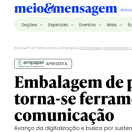
NEWSL
Seções
Especiais
Eventos
Mais
E
Início
▸
Post Patrocinado
▸
Empapel
▸
Embalagem de papel torna-
APRESENTA:
Embalagem de 
torna-se ferram
comunicação
Avanço da digitalização e busca por susten