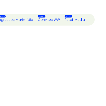
ngressos Maximídia
Convites WW
Retail Media