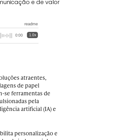
municação e de valor
readme
1.0x
0:00
soluções atraentes,
lagens de papel
m-se ferramentas de
ulsionadas pela
ência artificial (IA) e
bilita personalização e