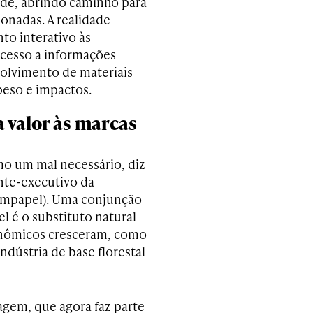
ade, abrindo caminho para
onadas. A realidade
to interativo às
acesso a informações
olvimento de materiais
peso e impactos.
a valor às marcas
mo um mal necessário, diz
ente-executivo da
(Empapel). Uma conjunção
el é o substituto natural
conômicos cresceram, como
dústria de base florestal
gem, que agora faz parte