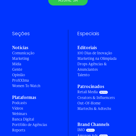
ASSINE JÁ
Seções
Especiais
Notícias
Editoriais
Comunicação
100 Dias de Inovação
Marketing
Marketing na Olimpíada
Mídia
Drops Agências &
Gente
Anunciantes
Opinião
Talento
ProXXIma
Women To Watch
Patrocinados
Retail Media
Plataformas
Creators & Influencers
Podcasts
Out-Of-Home
Vídeos
Martechs & Adtechs
Webinars
Banca Digital
Brand Channels
Portfólio de Agências
IMO
Reports
Amazon Ads