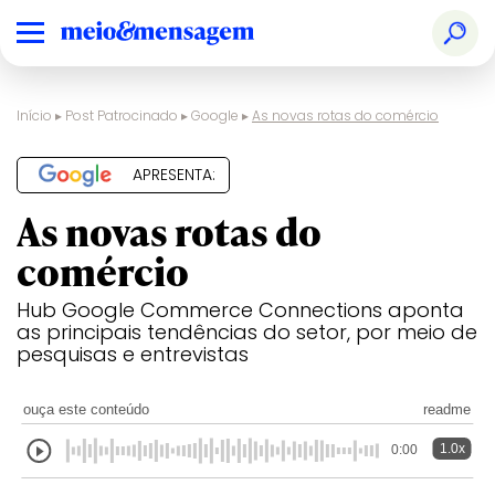
Início
▸
Post Patrocinado
▸
Google
▸
As novas rotas do comércio
APRESENTA:
As novas rotas do
comércio
Hub Google Commerce Connections aponta
as principais tendências do setor, por meio de
pesquisas e entrevistas
ouça este conteúdo
readme
1.0x
0:00