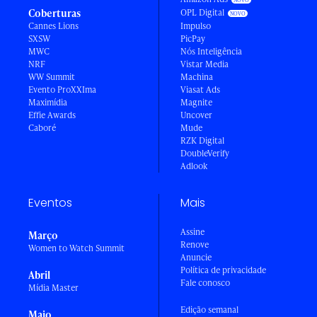
Coberturas
OPL Digital
Cannes Lions
Impulso
SXSW
PicPay
MWC
Nós Inteligência
NRF
Vistar Media
WW Summit
Machina
Evento ProXXIma
Viasat Ads
Maximídia
Magnite
Effie Awards
Uncover
Caboré
Mude
RZK Digital
DoubleVerify
Adlook
Eventos
Mais
Assine
Março
Renove
Women to Watch Summit
Anuncie
Política de privacidade
Abril
Fale conosco
Mídia Master
Edição semanal
Maio