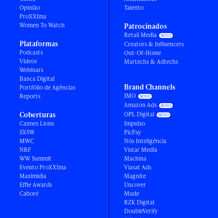
Opinião
Talento
ProXXIma
Women To Watch
Patrocinados
Retail Media
Plataformas
Creators & Influencers
Podcasts
Out-Of-Home
Vídeos
Martechs & Adtechs
Webinars
Banca Digital
Brand Channels
Portfólio de Agências
IMO
Reports
Amazon Ads
Coberturas
OPL Digital
Cannes Lions
Impulso
SXSW
PicPay
MWC
Nós Inteligência
NRF
Vistar Media
WW Summit
Machina
Evento ProXXIma
Viasat Ads
Maximídia
Magnite
Effie Awards
Uncover
Caboré
Mude
RZK Digital
DoubleVerify