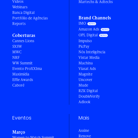
Vídeos
Martechs & Adtechs
Webinars
Banca Digital
Brand Channels
Portfólio de Agências
IMO
Reports
Amazon Ads
Coberturas
OPL Digital
Cannes Lions
Impulso
SXSW
PicPay
MWC
Nós Inteligência
NRF
Vistar Media
WW Summit
Machina
Evento ProXXIma
Viasat Ads
Maximídia
Magnite
Effie Awards
Uncover
Caboré
Mude
RZK Digital
DoubleVerify
Adlook
Eventos
Mais
Assine
Março
Renove
Women to Watch Summit