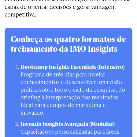
capaz de orientar decisões e gerar vantagem
competitiva.
Conheça os quatro formatos de
treinamento da IMO Insights
Bootcamp Insights Essentials (Intensivo)
Programa de três dias para nivelar
conhecimentos e desenvolver uma visão
prática sobre todo o ciclo da pesquisa, do
briefing à interpretação dos resultados.
Ideal para equipes de marketing e
inovação.
Jornada Insights Avançada (Modular)
Capacitações personalizadas para áreas