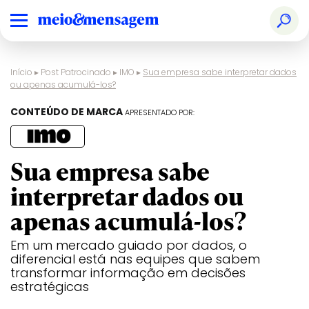
Início
▸
Post Patrocinado
▸
IMO
▸
Sua empresa sabe interpretar dados
ou apenas acumulá-los?
CONTEÚDO DE MARCA
APRESENTADO POR:
Sua empresa sabe
interpretar dados ou
apenas acumulá-los?
Em um mercado guiado por dados, o
diferencial está nas equipes que sabem
transformar informação em decisões
estratégicas