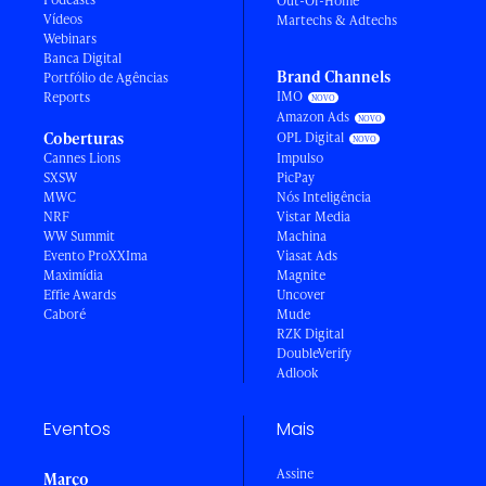
Out-Of-Home
Vídeos
Martechs & Adtechs
Webinars
Banca Digital
Brand Channels
Portfólio de Agências
IMO
Reports
Amazon Ads
Coberturas
OPL Digital
Cannes Lions
Impulso
SXSW
PicPay
MWC
Nós Inteligência
NRF
Vistar Media
WW Summit
Machina
Evento ProXXIma
Viasat Ads
Maximídia
Magnite
Effie Awards
Uncover
Caboré
Mude
RZK Digital
DoubleVerify
Adlook
Eventos
Mais
Assine
Março