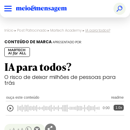
Início
▸
Post Patrocinado
▸
Martech Academy
▸
IA para todos?
CONTEÚDO DE MARCA
APRESENTADO POR:
IA para todos?
O risco de deixar milhões de pessoas para
trás
ouça este conteúdo
readme
1.0x
0:00
- A
+ A