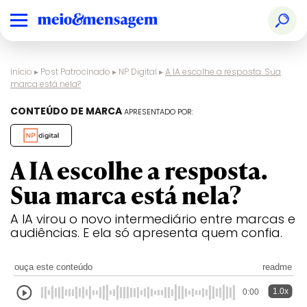
Início
▸
Post Patrocinado
▸
NP Digital
▸
A IA escolhe a resposta. Sua
marca está nela?
CONTEÚDO DE MARCA
APRESENTADO POR:
A IA escolhe a resposta.
Sua marca está nela?
A IA virou o novo intermediário entre marcas e
audiências. E ela só apresenta quem confia.
ouça este conteúdo
readme
1.0x
0:00