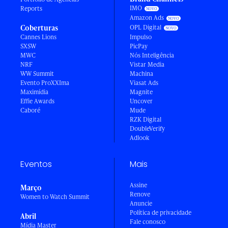
IMO
Reports
Amazon Ads
Coberturas
OPL Digital
Cannes Lions
Impulso
SXSW
PicPay
MWC
Nós Inteligência
NRF
Vistar Media
WW Summit
Machina
Evento ProXXIma
Viasat Ads
Maximídia
Magnite
Effie Awards
Uncover
Caboré
Mude
RZK Digital
DoubleVerify
Adlook
Eventos
Mais
Assine
Março
Renove
Women to Watch Summit
Anuncie
Política de privacidade
Abril
Fale conosco
Mídia Master