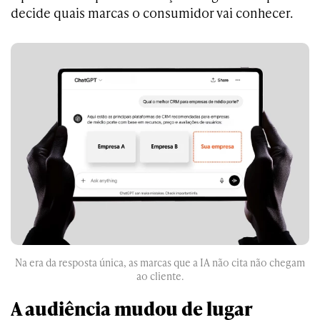
decide quais marcas o consumidor vai conhecer.
Na era da resposta única, as marcas que a IA não cita não chegam
ao cliente.
A audiência mudou de lugar