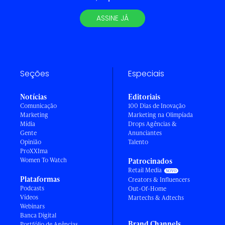
ASSINE JÁ
Seções
Especiais
Notícias
Editoriais
Comunicação
100 Dias de Inovação
Marketing
Marketing na Olimpíada
Mídia
Drops Agências &
Gente
Anunciantes
Opinião
Talento
ProXXIma
Women To Watch
Patrocinados
Retail Media
Plataformas
Creators & Influencers
Podcasts
Out-Of-Home
Vídeos
Martechs & Adtechs
Webinars
Banca Digital
Brand Channels
Portfólio de Agências