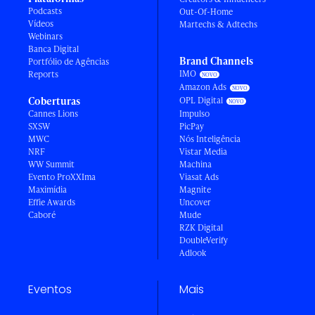
Podcasts
Out-Of-Home
Vídeos
Martechs & Adtechs
Webinars
Banca Digital
Brand Channels
Portfólio de Agências
IMO
Reports
Amazon Ads
Coberturas
OPL Digital
Cannes Lions
Impulso
SXSW
PicPay
MWC
Nós Inteligência
NRF
Vistar Media
WW Summit
Machina
Evento ProXXIma
Viasat Ads
Maximídia
Magnite
Effie Awards
Uncover
Caboré
Mude
RZK Digital
DoubleVerify
Adlook
Eventos
Mais