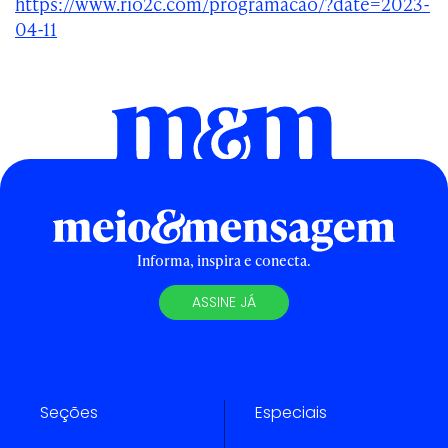
https://www.rio2c.com/programacao/?date=2023-
04-11
Informa, inspira e conecta.
ASSINE JÁ
Seções
Especiais