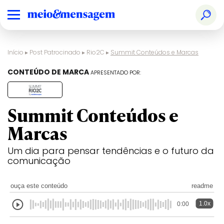
Início
▸
Post Patrocinado
▸
Rio2C
▸
Summit Conteúdos e Marcas
CONTEÚDO DE MARCA
APRESENTADO POR:
Summit Conteúdos e
Marcas
Um dia para pensar tendências e o futuro da
comunicação
ouça este conteúdo
readme
1.0x
0:00