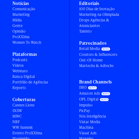
Notícias
Editoriais
Comunicação
100 Dias de Inovação
Marketing
Marketing na Olimpíada
Mídia
Drops Agências &
Gente
Anunciantes
Opinião
Talento
ProXXIma
Women To Watch
Patrocinados
Retail Media
Plataformas
Creators & Influencers
Podcasts
Out-Of-Home
Vídeos
Martechs & Adtechs
Webinars
Banca Digital
Brand Channels
Portfólio de Agências
IMO
Reports
Amazon Ads
Coberturas
OPL Digital
Cannes Lions
Impulso
SXSW
PicPay
MWC
Nós Inteligência
NRF
Vistar Media
WW Summit
Machina
Evento ProXXIma
Viasat Ads
Maximídia
Magnite