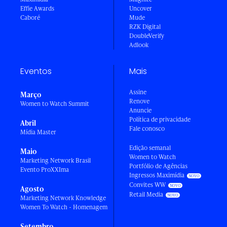
Effie Awards
Uncover
Caboré
Mude
RZK Digital
DoubleVerify
Adlook
Eventos
Mais
Assine
Março
Renove
Women to Watch Summit
Anuncie
Política de privacidade
Abril
Fale conosco
Mídia Master
Edição semanal
Maio
Women to Watch
Marketing Network Brasil
Portfólio de Agências
Evento ProXXIma
Ingressos Maximídia
Convites WW
Agosto
Retail Media
Marketing Network Knowledge
Women To Watch - Homenagem
Setembro