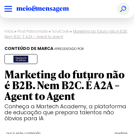
Início
▸
Post Patrocinado
▸
SoulCode
▸
Marketing do futuro não é B2B.
Nem B2C. É A2A – Agent to Agent
CONTEÚDO DE MARCA
APRESENTADO POR:
Marketing do futuro não
é B2B. Nem B2C. É A2A –
Agent to Agent
Conheça a Martech Academy, a plataforma
de educação que prepara talentos não
óbvios para IA
ouça este conteúdo
readme