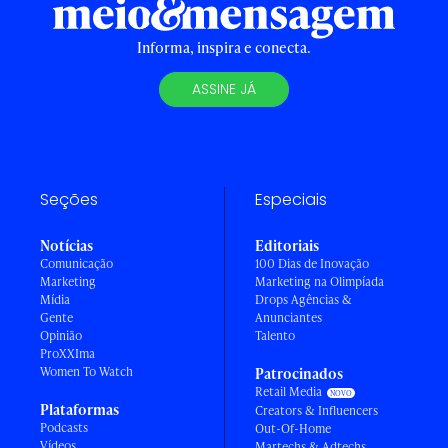
Informa, inspira e conecta.
ASSINE JÁ
Seções
Especiais
Notícias
Editoriais
Comunicação
100 Dias de Inovação
Marketing
Marketing na Olimpíada
Mídia
Drops Agências &
Gente
Anunciantes
Opinião
Talento
ProXXIma
Women To Watch
Patrocinados
Retail Media
Plataformas
Creators & Influencers
Podcasts
Out-Of-Home
Vídeos
Martechs & Adtechs