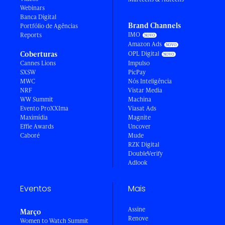
Webinars
Banca Digital
Brand Channels
Portfólio de Agências
IMO
Reports
Amazon Ads
Coberturas
OPL Digital
Cannes Lions
Impulso
SXSW
PicPay
MWC
Nós Inteligência
NRF
Vistar Media
WW Summit
Machina
Evento ProXXIma
Viasat Ads
Maximídia
Magnite
Effie Awards
Uncover
Caboré
Mude
RZK Digital
DoubleVerify
Adlook
Eventos
Mais
Assine
Março
Renove
Women to Watch Summit