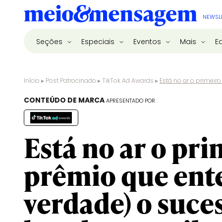
NEWSL
Seções
Especiais
Eventos
Mais
E
Início
▸
Post Patrocinado
▸
TikTok Ad Awards
▸
Está no ar o primei
CONTEÚDO DE MARCA
APRESENTADO POR:
Está no ar o pr
prêmio que ent
verdade) o suce