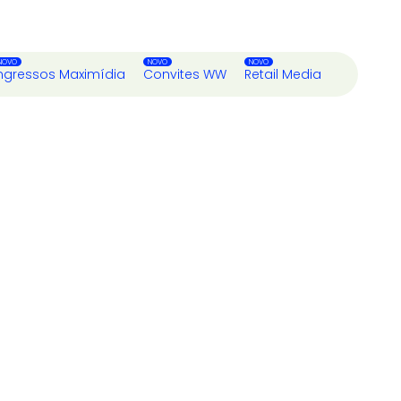
ngressos Maximídia
Convites WW
Retail Media