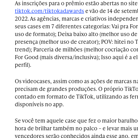
As inscrições para o prêmio estão abertas no sit
tiktok.com/tiktokadawards
e vão de 14 de setem
2022. As agências, marcas e criativos independ
seus cases em 7 diferentes categorias: Vai pra Fo
uso de formato); Deixa baixo alto (melhor uso de
presença (melhor uso de creator); POV: hitei no 
trend); Parceria de milhões (melhor cocriação 
For Good (mais diversa/inclusiva); Isso aqui é a e
perfil).
Os videocases, assim como as ações de marcas n
precisam de grandes produções. O próprio TikTo
contado em formato de TikTok, utilizando as fer
disponíveis no app.
Se você tem aquele case que fez o maior barulho
hora de brilhar também no palco – e levar mais 
vencedores serão conhecidos ainda esse ano, 