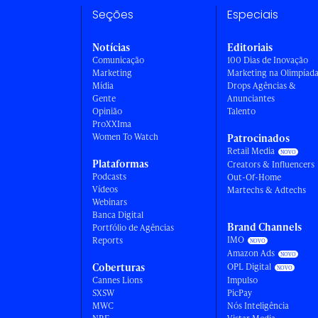
Seções
Especiais
Notícias
Editoriais
Comunicação
100 Dias de Inovação
Marketing
Marketing na Olimpíad
Mídia
Drops Agências &
Gente
Anunciantes
Opinião
Talento
ProXXIma
Women To Watch
Patrocinados
Retail Media
Plataformas
Creators & Influencers
Podcasts
Out-Of-Home
Vídeos
Martechs & Adtechs
Webinars
Banca Digital
Brand Channels
Portfólio de Agências
IMO
Reports
Amazon Ads
Coberturas
OPL Digital
Cannes Lions
Impulso
SXSW
PicPay
MWC
Nós Inteligência