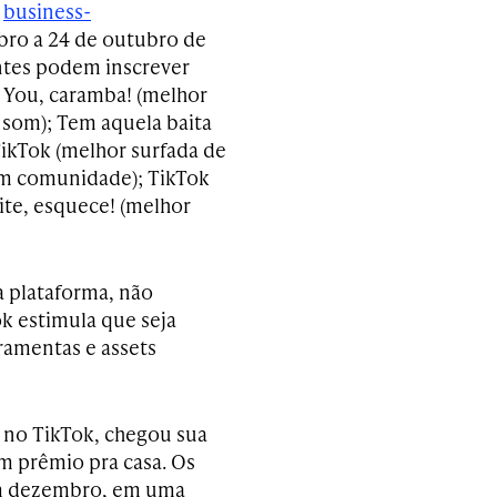
e
business-
bro a 24 de outubro de
entes podem inscrever
r You, caramba! (melhor
 som); Tem aquela baita
TikTok (melhor surfada de
com comunidade); TikTok
lite, esquece! (melhor
a plataforma, não
k estimula que seja
ramentas e assets
 no TikTok, chegou sua
um prêmio pra casa. Os
em dezembro, em uma