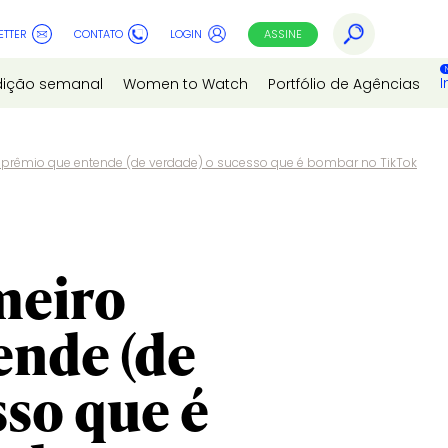
ETTER
CONTATO
LOGIN
ASSINE
I
dição semanal
Women to Watch
Portfólio de Agências
ro prêmio que entende (de verdade) o sucesso que é bombar no TikTok
imeiro
ende (de
sso que é