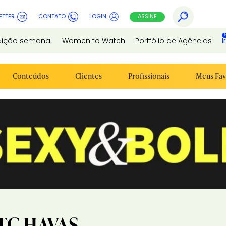
ETTER
CONTATO
LOGIN
ASSINE
I
dição semanal
Women to Watch
Portfólio de Agências
Conteúdos
Clientes
Profissionais
Meus Fav
TC HAVAS