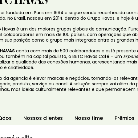
foi fundada em Paris em 1994 e segue sendo reconhecida como
o. No Brasil, nasceu em 2014, dentro do Grupo Havas, e hoje 
 Havas é um dos maiores grupos globais de comunicação. Fund
il colaboradores em mais de 100 países, com operações que a
m sua posição como o grupo mais integrado entre as grandes h
 HAVAS
conta com mais de 500 colaboradores e está presente e
ou também na capital paulista, o BETC Havas Café – um
Experi
alizar a qualidade das conexões humanas, acrescentando mais sab
 e criatividade.
o da agência é elevar marcas e negócios, tornando-os releva
goria, produto, serviço ou canal. A solução sempre vai além da 
as, mas ideias culturalmente relevantes e que permanecem 
údos
Nossos clientes
Nosso time
Prêmios