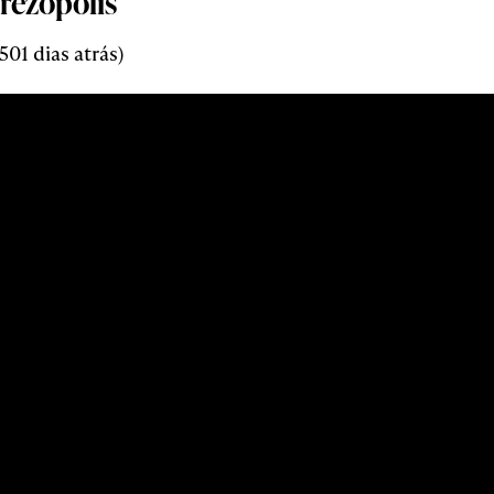
rezópolis
01 dias atrás)