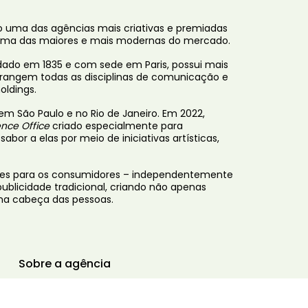
 uma das agências mais criativas e premiadas
é uma das maiores e mais modernas do mercado.
ado em 1835 e com sede em Paris, possui mais
brangem todas as disciplinas de comunicação e
oldings.
m São Paulo e no Rio de Janeiro. Em 2022,
ence Office
criado especialmente para
or a elas por meio de iniciativas artísticas,
ntes para os consumidores – independentemente
publicidade tradicional, criando não apenas
na cabeça das pessoas.
Sobre a agência