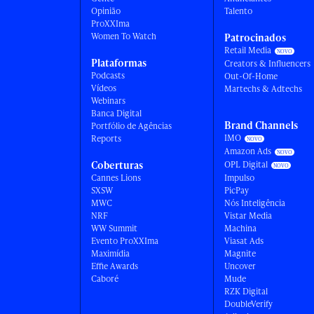
Opinião
Talento
ProXXIma
Women To Watch
Patrocinados
Retail Media
Plataformas
Creators & Influencers
Podcasts
Out-Of-Home
Vídeos
Martechs & Adtechs
Webinars
Banca Digital
Brand Channels
Portfólio de Agências
IMO
Reports
Amazon Ads
Coberturas
OPL Digital
Cannes Lions
Impulso
SXSW
PicPay
MWC
Nós Inteligência
NRF
Vistar Media
WW Summit
Machina
Evento ProXXIma
Viasat Ads
Maximídia
Magnite
Effie Awards
Uncover
Caboré
Mude
RZK Digital
DoubleVerify