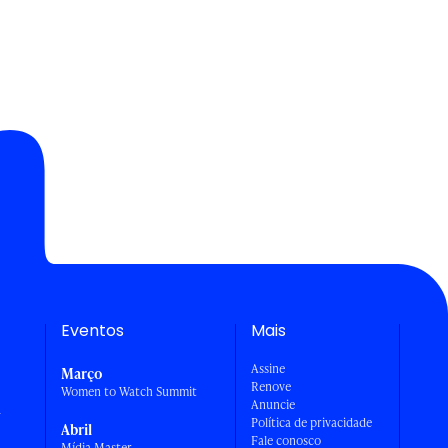
Eventos
Mais
Assine
Março
Renove
Women to Watch Summit
Anuncie
a
Política de privacidade
Abril
Fale conosco
Mídia Master