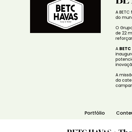
A BETC 
do mund
O Grupo
de 22 m
reforça
A
BETC
inaugur
potenci
inovação
A missã
da cate
campanh
Portfólio
Conte