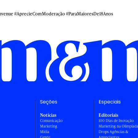
envenue #AprecieComModeração #ParaMaioresDe18Anos
Seções
Especiais
Notícias
Editoriais
Comunicação
100 Dias de Inovação
Marketing
Marketing na Olimpíad
Mídia
Drops Agências &
Gente
Anunciantes