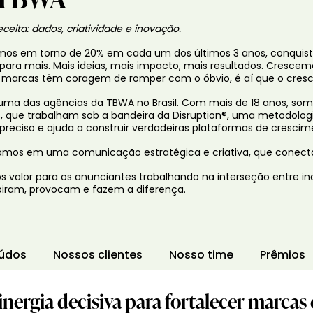
ceita: dados, criatividade e inovação.
os em torno de 20% em cada um dos últimos 3 anos, conquist
 para mais. Mais ideias, mais impacto, mais resultados. Cresce
marcas têm coragem de romper com o óbvio, é aí que o cre
 uma das agências da TBWA no Brasil. Com mais de 18 anos, som
, que trabalham sob a bandeira da Disruption®, uma metodologia 
 preciso e ajuda a construir verdadeiras plataformas de cresci
amos em uma comunicação estratégica e criativa, que conect
 valor para os anunciantes trabalhando na interseção entre in
piram, provocam e fazem a diferença.
údos
Nossos clientes
Nosso time
Prêmios
nergia decisiva para fortalecer marcas 