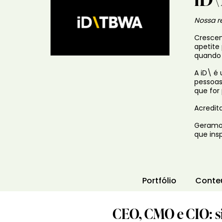
Nossa re
Crescem
apetite
quando 
A iD\ é
pessoas
que for
Acredit
Geramos
que ins
Portfólio
Conte
CEO, CMO e CIO: si