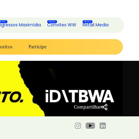
ngressos Maximídia
Convites WW
Retail Media
oritos
Participe
Compartilhar