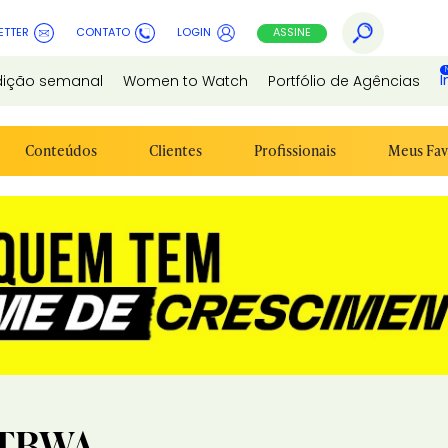
ETTER
CONTATO
LOGIN
ASSINE
I
dição semanal
Women to Watch
Portfólio de Agências
Conteúdos
Clientes
Profissionais
Meus Fav
\TBWA