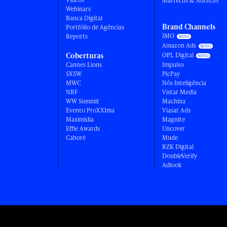
Martechs & Adtechs
Webinars
Banca Digital
Brand Channels
Portfólio de Agências
IMO
Reports
Amazon Ads
Coberturas
OPL Digital
Cannes Lions
Impulso
SXSW
PicPay
MWC
Nós Inteligência
NRF
Vistar Media
WW Summit
Machina
Evento ProXXIma
Viasat Ads
Maximídia
Magnite
Effie Awards
Uncover
Caboré
Mude
RZK Digital
DoubleVerify
Adlook