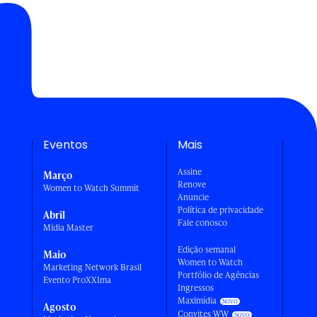
Eventos
Mais
Assine
Março
Renove
Women to Watch Summit
Anuncie
a
Política de privacidade
Abril
Fale conosco
Mídia Master
Edição semanal
Maio
Women to Watch
Marketing Network Brasil
Portfólio de Agências
Evento ProXXIma
Ingressos
Maximídia
Agosto
Convites WW