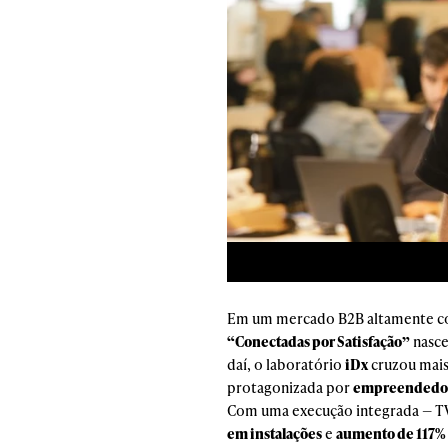
Em um mercado B2B altamente com
“Conectadas por Satisfação”
nasce
daí, o laboratório
iDx
cruzou mai
protagonizada por
empreendedores
Com uma execução integrada — TV, 
em instalações
e
aumento de 117% 