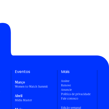
Eventos
Mais
Assine
Março
Renove
Women to Watch Summit
Anuncie
a
Política de privacidade
Abril
Fale conosco
Mídia Master
Edição semanal