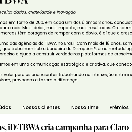
ceita: dados, criatividade e inovação.
os em torno de 20% em cada um dos últimos 3 anos, conquist
 para mais. Mais ideias, mais impacto, mais resultados. Cresce
marcas têm coragem de romper com o óbvio, é aí que o cre
 uma das agências da TBWA no Brasil. Com mais de 18 anos, som
, que trabalham sob a bandeira da Disruption®, uma metodologia 
 preciso e ajuda a construir verdadeiras plataformas de cresci
amos em uma comunicação estratégica e criativa, que conect
 valor para os anunciantes trabalhando na interseção entre in
piram, provocam e fazem a diferença.
údos
Nossos clientes
Nosso time
Prêmios
s, iD\TBWA cria campanha para Claro