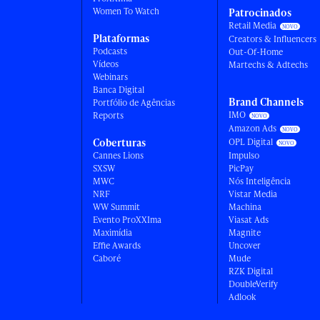
Women To Watch
Patrocinados
Retail Media
Plataformas
Creators & Influencers
Podcasts
Out-Of-Home
Vídeos
Martechs & Adtechs
Webinars
Banca Digital
Brand Channels
Portfólio de Agências
IMO
Reports
Amazon Ads
Coberturas
OPL Digital
Cannes Lions
Impulso
SXSW
PicPay
MWC
Nós Inteligência
NRF
Vistar Media
WW Summit
Machina
Evento ProXXIma
Viasat Ads
Maximídia
Magnite
Effie Awards
Uncover
Caboré
Mude
RZK Digital
DoubleVerify
Adlook