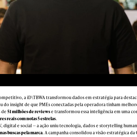
petitivo, a iD\TBWA transformou dados em estratégia para destac
u do insight de que PMEs conectadas pela operadora tinham melhores
s de
51 milhões de reviews
e transformou essa inteligência em uma co
 reais com notas 5 estrelas
.
digital e social — a ação uniu tecnologia, dados e storytelling huma
nas buscas pela marca
. A campanha consolidou a visão estratégica da 