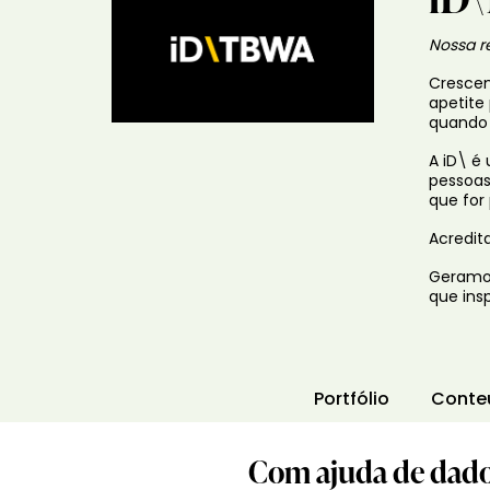
Nossa re
Crescem
apetite
quando 
A iD\ é
pessoas
que for
Acredit
Geramos
que ins
Portfólio
Conte
Com ajuda de dado