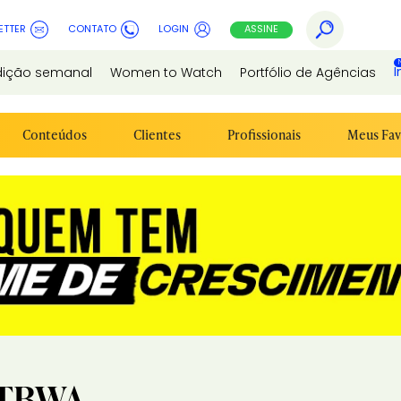
ETTER
CONTATO
LOGIN
ASSINE
I
dição semanal
Women to Watch
Portfólio de Agências
Conteúdos
Clientes
Profissionais
Meus Fav
\TBWA