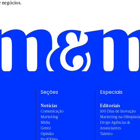
 negócios.
Seções
Especiais
Notícias
Editoriais
Comunicação
100 Dias de Inovação
Marketing
Marketing na Olimpíad
Mídia
Drops Agências &
Gente
Anunciantes
Opinião
Talento
ProXXIma