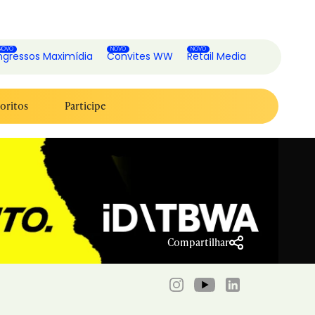
ngressos Maximídia
Convites WW
Retail Media
oritos
Participe
Compartilhar