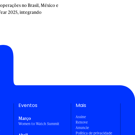
 operações no Brasil, México e
Year 2025, integrando
Eventos
Mais
Assine
Março
Renove
Women to Watch Summit
Anuncie
a
Política de privacidade