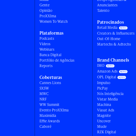
Gente
Anunciantes
Opinião
Talento
ProXXIma
Women To Watch
Patrocinados
Retail Media
Plataformas
Creators & Influencers
Podcasts
Out-Of-Home
Vídeos
Martechs & Adtechs
Webinars
Banca Digital
Brand Channels
Portfólio de Agências
IMO
Reports
Amazon Ads
Coberturas
OPL Digital
Cannes Lions
Impulso
SXSW
PicPay
MWC
Nós Inteligência
NRF
Vistar Media
WW Summit
Machina
Evento ProXXIma
Viasat Ads
Maximídia
Magnite
Effie Awards
Uncover
Caboré
Mude
RZK Digital