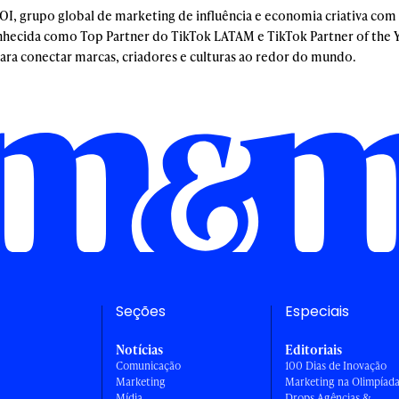
OI, grupo global de marketing de influência e economia criativa com
hecida como Top Partner do TikTok LATAM e TikTok Partner of the 
para conectar marcas, criadores e culturas ao redor do mundo.
Seções
Especiais
Notícias
Editoriais
Comunicação
100 Dias de Inovação
Marketing
Marketing na Olimpíad
Mídia
Drops Agências &