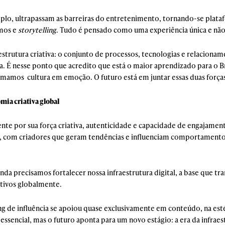
mplo, ultrapassam as barreiras do entretenimento, tornando-se plata
tmos e
storytelling
. Tudo é pensado como uma experiência única e não
estrutura criativa: o conjunto de processos, tecnologias e relacion
la. É nesse ponto que acredito que está o maior aprendizado para o Br
rmamos cultura em emoção. O futuro está em juntar essas duas força
mia criativa global
nte por sua força criativa, autenticidade e capacidade de engajame
, com criadores que geram tendências e influenciam comportamentos
inda precisamos fortalecer nossa infraestrutura digital, a base que t
itivos globalmente.
 de influência se apoiou quase exclusivamente em conteúdo, na esté
 essencial, mas o futuro aponta para um novo estágio: a era da infraes