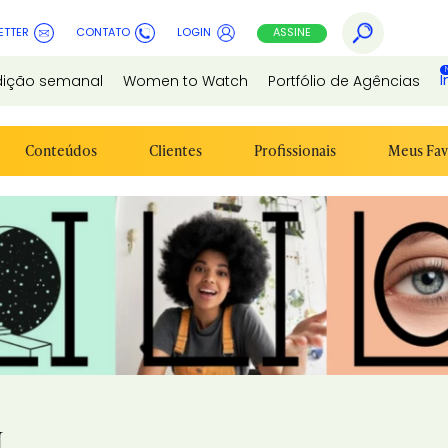
ETTER
CONTATO
LOGIN
ASSINE
I
dição semanal
Women to Watch
Portfólio de Agências
Conteúdos
Clientes
Profissionais
Meus Fav
I