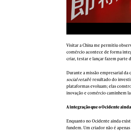
Visitar a China me permitiu obser
comércio acontece de forma integ
criar, testar e lançar fazem parte
Durante a missão empresarial da q
social retail
é resultado do invest
plataformas evoluam; elas constro
inovação e comércio caminhem lad
A integração que o Ocidente ainda
Enquanto no Ocidente ainda existe
fundem. Um criador não é apenas 