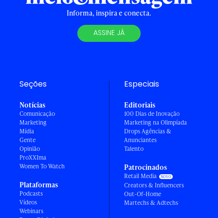
Informa, inspira e conecta.
ASSINE JÁ
Seções
Especiais
Notícias
Editoriais
Comunicação
100 Dias de Inovação
Marketing
Marketing na Olimpíada
Mídia
Drops Agências &
Gente
Anunciantes
Opinião
Talento
ProXXIma
Women To Watch
Patrocinados
Retail Media
Plataformas
Creators & Influencers
Podcasts
Out-Of-Home
Vídeos
Martechs & Adtechs
Webinars