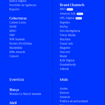
Banca Digital
Brand Channels
Portfólio de Agências
IMO
Reports
Amazon Ads
Coberturas
OPL Digital
Cannes Lions
Impulso
SXSW
PicPay
MWC
Nós Inteligência
NRF
Vistar Media
WW Summit
Machina
Evento ProXXIma
Viasat Ads
Maximídia
Magnite
Effie Awards
Uncover
Caboré
Mude
RZK Digital
DoubleVerify
Adlook
Eventos
Mais
Assine
Março
Renove
Women to Watch Summit
Anuncie
Política de privacidade
Abril