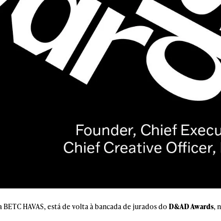
 BETC HAVAS, está de volta à bancada de jurados do
D&AD Awards
, 