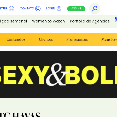
ETTER
CONTATO
LOGIN
ASSINE
I
dição semanal
Women to Watch
Portfólio de Agências
Conteúdos
Clientes
Profissionais
Meus Fav
TC HAVAS