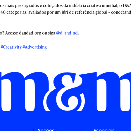
mais prestigiados e cobiçados da indústria criativa mundial, o D&
0 categorias, avaliados por um júri de referência global – conectand
o? Acesse dandad.org ou siga
@d_and_ad
.
#Creativity
#Advertising
Seções
Especiais