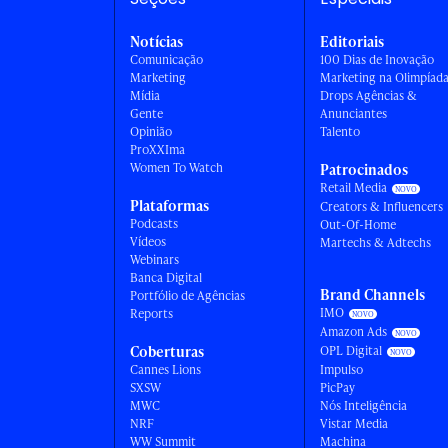
Notícias
Editoriais
Comunicação
100 Dias de Inovação
Marketing
Marketing na Olimpíad
Mídia
Drops Agências &
Gente
Anunciantes
Opinião
Talento
ProXXIma
Women To Watch
Patrocinados
Retail Media
Plataformas
Creators & Influencers
Podcasts
Out-Of-Home
Vídeos
Martechs & Adtechs
Webinars
Banca Digital
Brand Channels
Portfólio de Agências
IMO
Reports
Amazon Ads
Coberturas
OPL Digital
Cannes Lions
Impulso
SXSW
PicPay
MWC
Nós Inteligência
NRF
Vistar Media
WW Summit
Machina