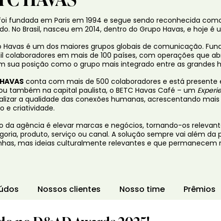
foi fundada em Paris em 1994 e segue sendo reconhecida como
o. No Brasil, nasceu em 2014, dentro do Grupo Havas, e hoje 
 Havas é um dos maiores grupos globais de comunicação. Fund
il colaboradores em mais de 100 países, com operações que a
m sua posição como o grupo mais integrado entre as grandes h
 HAVAS
conta com mais de 500 colaboradores e está presente e
ou também na capital paulista, o BETC Havas Café – um
Experi
alizar a qualidade das conexões humanas, acrescentando mais sab
 e criatividade.
o da agência é elevar marcas e negócios, tornando-os releva
goria, produto, serviço ou canal. A solução sempre vai além da 
as, mas ideias culturalmente relevantes e que permanecem 
údos
Nossos clientes
Nosso time
Prêmios