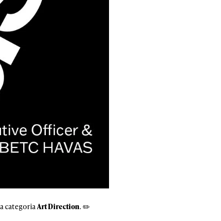
na categoria
Art Direction
. ✏️