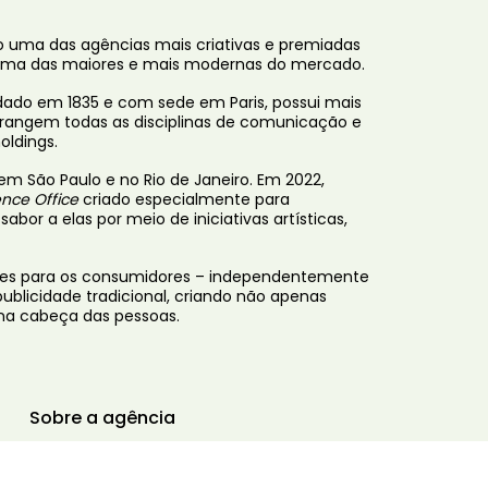
 uma das agências mais criativas e premiadas
é uma das maiores e mais modernas do mercado.
ado em 1835 e com sede em Paris, possui mais
brangem todas as disciplinas de comunicação e
oldings.
m São Paulo e no Rio de Janeiro. Em 2022,
ence Office
criado especialmente para
or a elas por meio de iniciativas artísticas,
ntes para os consumidores – independentemente
publicidade tradicional, criando não apenas
na cabeça das pessoas.
Sobre a agência