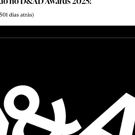
urado no D&AD Awards 2025!
01 dias atrás)