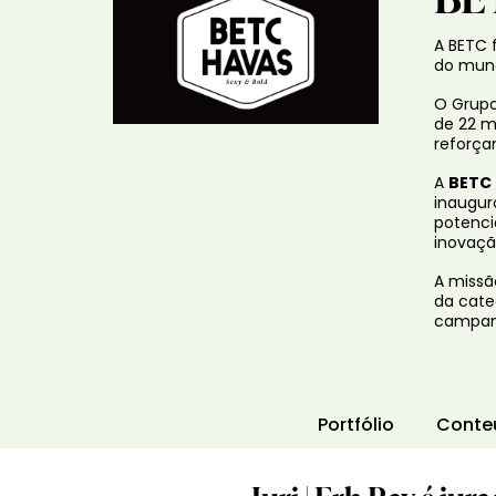
A BETC 
do mund
O Grupo
de 22 m
reforça
A
BETC
inaugur
potenci
inovação
A missã
da cate
campanh
Portfólio
Conte