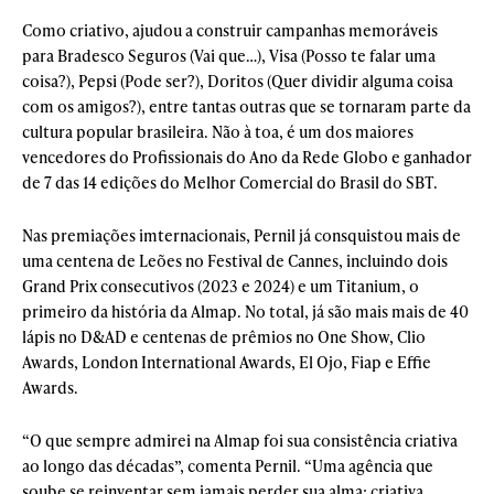
Como criativo, ajudou a construir campanhas memoráveis
para Bradesco Seguros (Vai que…), Visa (Posso te falar uma
coisa?), Pepsi (Pode ser?), Doritos (Quer dividir alguma coisa
com os amigos?), entre tantas outras que se tornaram parte da
cultura popular brasileira. Não à toa, é um dos maiores
vencedores do Profissionais do Ano da Rede Globo e ganhador
de 7 das 14 edições do Melhor Comercial do Brasil do SBT.
Nas premiações imternacionais, Pernil já consquistou mais de
uma centena de Leões no Festival de Cannes, incluindo dois
Grand Prix consecutivos (2023 e 2024) e um Titanium, o
primeiro da história da Almap. No total, já são mais mais de 40
lápis no D&AD e centenas de prêmios no One Show, Clio
Awards, London International Awards, El Ojo, Fiap e Effie
Awards.
“O que sempre admirei na Almap foi sua consistência criativa
ao longo das décadas”, comenta Pernil. “Uma agência que
soube se reinventar sem jamais perder sua alma: criativa,