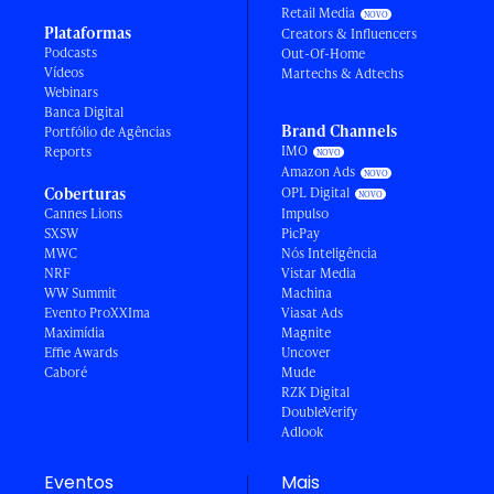
Retail Media
Plataformas
Creators & Influencers
Podcasts
Out-Of-Home
Vídeos
Martechs & Adtechs
Webinars
Banca Digital
Brand Channels
Portfólio de Agências
IMO
Reports
Amazon Ads
Coberturas
OPL Digital
Cannes Lions
Impulso
SXSW
PicPay
MWC
Nós Inteligência
NRF
Vistar Media
WW Summit
Machina
Evento ProXXIma
Viasat Ads
Maximídia
Magnite
Effie Awards
Uncover
Caboré
Mude
RZK Digital
DoubleVerify
Adlook
Eventos
Mais