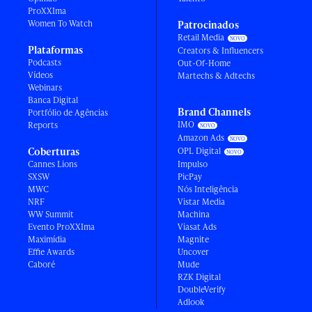
ProXXIma
Women To Watch
Patrocinados
Retail Media
Plataformas
Creators & Influencers
Podcasts
Out-Of-Home
Vídeos
Martechs & Adtechs
Webinars
Banca Digital
Brand Channels
Portfólio de Agências
IMO
Reports
Amazon Ads
Coberturas
OPL Digital
Cannes Lions
Impulso
SXSW
PicPay
MWC
Nós Inteligência
NRF
Vistar Media
WW Summit
Machina
Evento ProXXIma
Viasat Ads
Maximídia
Magnite
Effie Awards
Uncover
Caboré
Mude
RZK Digital
DoubleVerify
Adlook