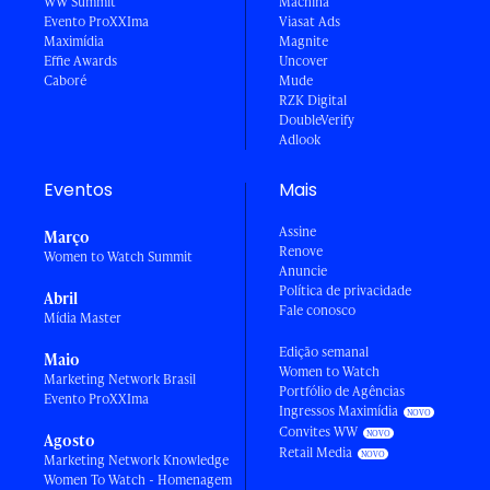
WW Summit
Machina
Evento ProXXIma
Viasat Ads
Maximídia
Magnite
Effie Awards
Uncover
Caboré
Mude
RZK Digital
DoubleVerify
Adlook
Eventos
Mais
Assine
Março
Renove
Women to Watch Summit
Anuncie
Política de privacidade
Abril
Fale conosco
Mídia Master
Edição semanal
Maio
Women to Watch
Marketing Network Brasil
Portfólio de Agências
Evento ProXXIma
Ingressos Maximídia
Convites WW
Agosto
Retail Media
Marketing Network Knowledge
Women To Watch - Homenagem