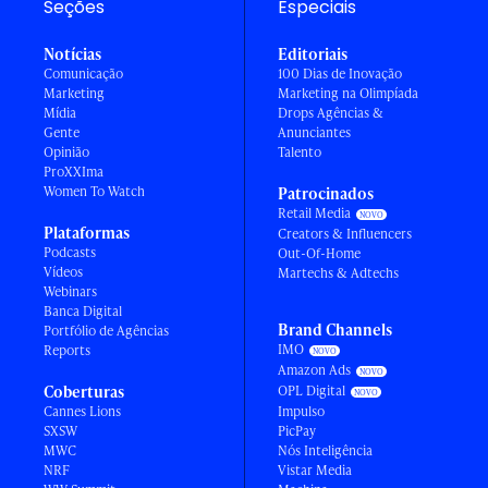
Seções
Especiais
Notícias
Editoriais
Comunicação
100 Dias de Inovação
Marketing
Marketing na Olimpíada
Mídia
Drops Agências &
Gente
Anunciantes
Opinião
Talento
ProXXIma
Women To Watch
Patrocinados
Retail Media
Plataformas
Creators & Influencers
Podcasts
Out-Of-Home
Vídeos
Martechs & Adtechs
Webinars
Banca Digital
Brand Channels
Portfólio de Agências
IMO
Reports
Amazon Ads
Coberturas
OPL Digital
Cannes Lions
Impulso
SXSW
PicPay
MWC
Nós Inteligência
NRF
Vistar Media