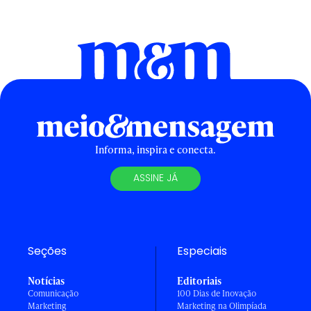
Informa, inspira e conecta.
ASSINE JÁ
Seções
Especiais
Notícias
Editoriais
Comunicação
100 Dias de Inovação
Marketing
Marketing na Olimpíada