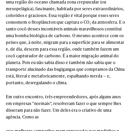
uma região do oceano chamada zona crepuscular (ou
mesopelágica), fascinante, habitada por seres extraordinários,
coloridos e graciosos. Essa região é vital porque esses seres
consomem o fitoplâncton que captura o CO₂ da atmosfera. E o
santo cocô desses incontáveis animais maravilhosos constitui
uma bomba biológica de carbono. O mesmo acontece com os
peixes que, à noite, migram para a superfície para se alimentar
e, de dia, descem para essa região, onde também fazem um
cocô capturador de carbono. É a maior migração animal do
planeta. Pois eu não sabia disso e também não sabia que o
transporte alucinado das bugigangas que compramos da China
está, literal e metaforicamente, espalhando merda — e,
portanto, desregulando o clima.
Em outro encontro, três empreendedores, após alguns anos
em empresas “normais”, resolveram fazer o que sempre lhes
disseram para não fazer. Um deles era o criativo de uma
agência. Como as
suas melhores campanhas eram reprovadas por medinhos e