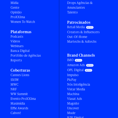
Mídia
Drops Agências &
Gente
Anunciantes
Opinião
Talento
ProXXIma
Women To Watch
Patrocinados
Retail Media
Plataformas
Creators & Influencers
Podcasts
Out-Of-Home
Vídeos
Martechs & Adtechs
Webinars
Banca Digital
Brand Channels
Portfólio de Agências
IMO
Reports
Amazon Ads
Coberturas
OPL Digital
Cannes Lions
Impulso
SXSW
PicPay
MWC
Nós Inteligência
NRF
Vistar Media
WW Summit
Machina
Evento ProXXIma
Viasat Ads
Maximídia
Magnite
Effie Awards
Uncover
Caboré
Mude
RZK Digital