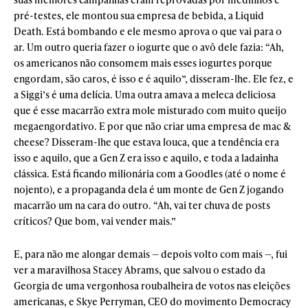
pré-testes, ele montou sua empresa de bebida, a Liquid
Death. Está bombando e ele mesmo aprova o que vai para o
ar. Um outro queria fazer o iogurte que o avô dele fazia: “Ah,
os americanos não consomem mais esses iogurtes porque
engordam, são caros, é isso e é aquilo”, disseram-lhe. Ele fez, e
a Siggi’s é uma delícia. Uma outra amava a meleca deliciosa
que é esse macarrão extra mole misturado com muito queijo
megaengordativo. E por que não criar uma empresa de mac &
cheese? Disseram-lhe que estava louca, que a tendência era
isso e aquilo, que a Gen Z era isso e aquilo, e toda a ladainha
clássica. Está ficando milionária com a Goodles (até o nome é
nojento), e a propaganda dela é um monte de Gen Z jogando
macarrão um na cara do outro. “Ah, vai ter chuva de posts
críticos? Que bom, vai vender mais.”
E, para não me alongar demais — depois volto com mais —, fui
ver a maravilhosa Stacey Abrams, que salvou o estado da
Georgia de uma vergonhosa roubalheira de votos nas eleições
americanas, e Skye Perryman, CEO do movimento Democracy