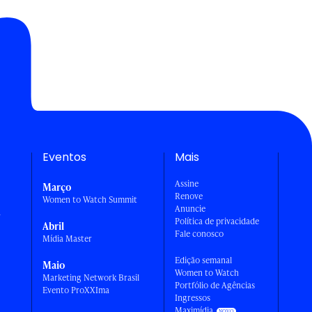
Eventos
Mais
Assine
Março
Renove
Women to Watch Summit
Anuncie
a
Política de privacidade
Abril
Fale conosco
Mídia Master
Edição semanal
Maio
Women to Watch
Marketing Network Brasil
Portfólio de Agências
Evento ProXXIma
Ingressos
Maximídia