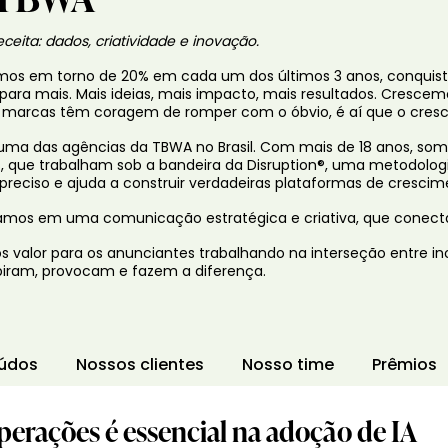
ceita: dados, criatividade e inovação.
os em torno de 20% em cada um dos últimos 3 anos, conquist
 para mais. Mais ideias, mais impacto, mais resultados. Cresce
marcas têm coragem de romper com o óbvio, é aí que o cre
 uma das agências da TBWA no Brasil. Com mais de 18 anos, som
, que trabalham sob a bandeira da Disruption®, uma metodologia 
 preciso e ajuda a construir verdadeiras plataformas de cresci
amos em uma comunicação estratégica e criativa, que conect
 valor para os anunciantes trabalhando na interseção entre in
piram, provocam e fazem a diferença.
údos
Nossos clientes
Nosso time
Prêmios
perações é essencial na adoção de IA