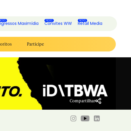
ngressos Maximídia
Convites WW
Retail Media
oritos
Participe
Compartilhar