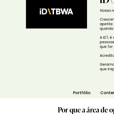
Nossa re
Crescem
apetite
quando 
A iD\ é
pessoas
que for
Acredit
Geramos
que ins
Portfólio
Conte
Por que a área de o