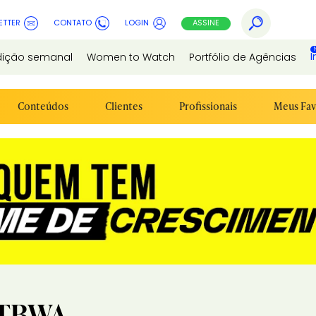
ETTER
CONTATO
LOGIN
ASSINE
I
dição semanal
Women to Watch
Portfólio de Agências
Conteúdos
Clientes
Profissionais
Meus Fav
\TBWA