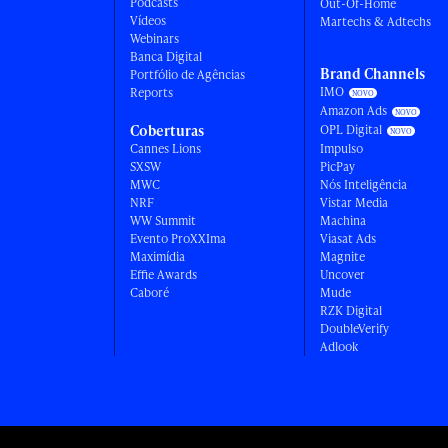
Podcasts
Out-Of-Home
Vídeos
Martechs & Adtechs
Webinars
Banca Digital
Brand Channels
Portfólio de Agências
IMO
Reports
Amazon Ads
Coberturas
OPL Digital
Cannes Lions
Impulso
SXSW
PicPay
MWC
Nós Inteligência
NRF
Vistar Media
WW Summit
Machina
Evento ProXXIma
Viasat Ads
Maximídia
Magnite
Effie Awards
Uncover
Caboré
Mude
RZK Digital
DoubleVerify
Adlook