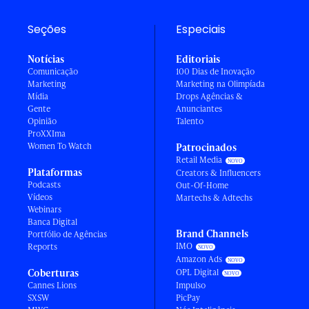
Seções
Especiais
Notícias
Editoriais
Comunicação
100 Dias de Inovação
Marketing
Marketing na Olimpíada
Mídia
Drops Agências &
Gente
Anunciantes
Opinião
Talento
ProXXIma
Women To Watch
Patrocinados
Retail Media
Plataformas
Creators & Influencers
Podcasts
Out-Of-Home
Vídeos
Martechs & Adtechs
Webinars
Banca Digital
Brand Channels
Portfólio de Agências
IMO
Reports
Amazon Ads
Coberturas
OPL Digital
Cannes Lions
Impulso
SXSW
PicPay