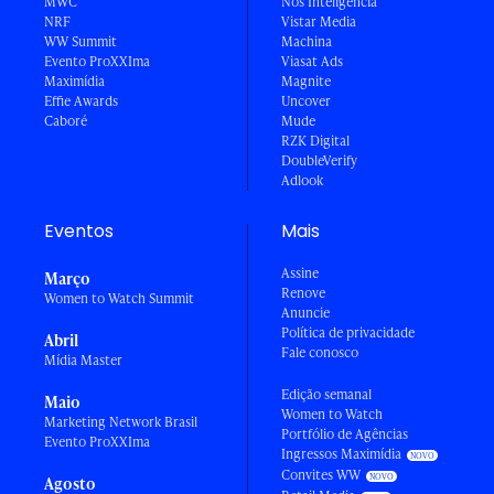
MWC
Nós Inteligência
NRF
Vistar Media
WW Summit
Machina
Evento ProXXIma
Viasat Ads
Maximídia
Magnite
Effie Awards
Uncover
Caboré
Mude
RZK Digital
DoubleVerify
Adlook
Eventos
Mais
Assine
Março
Renove
Women to Watch Summit
Anuncie
Política de privacidade
Abril
Fale conosco
Mídia Master
Edição semanal
Maio
Women to Watch
Marketing Network Brasil
Portfólio de Agências
Evento ProXXIma
Ingressos Maximídia
Convites WW
Agosto