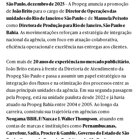
São Paulo, dezembro de 2025
– A Propeg anuncia a promoção
de
João Brito
para o cargo de
Diretor de Operações das
unidades do Rio de Janeiro e São Paulo
e de
Manuela Peixoto
como
Diretora de Produção para Rio de Janeiro, São Paulo e
Bahia
. As movimentações reforçam a estratégia de integração
nacional da agência, com foco em atuação colaborativa,
eficiência operacional e excelência nas entregas aos clientes.
Com mais de
20 anos de experiência no mercado publicitário
,
João Brito estava à frente da Diretoria de Atendimento da
Propeg São Paulo e passa a assumir um papel estratégico na
integração dos fluxos e na otimização dos processos entre as
duas principais unidades da agência. Em sua segunda passagem
pela Propeg, está na unidade paulista desde 2022 e já havia
atuado na Propeg Bahia entre 2004 e 2005. Ao longo da
carreira, construiu sua trajetória em agências como
Neogama/BBH, F/Nazca e J. Walter Thompson
, atuando em
contas de marcas e instituições como
Pernambucanas,
Carrefour, Sadia, Procter & Gamble, Governo do Estado de São