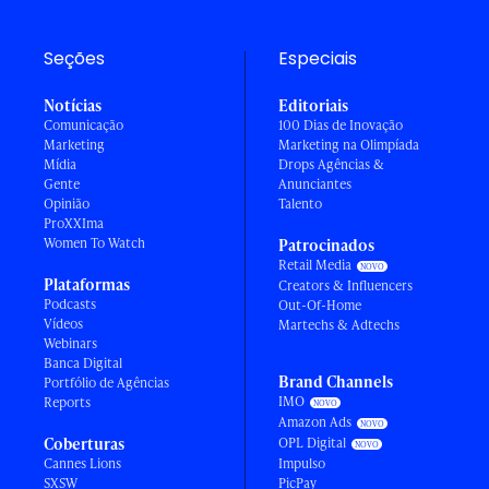
Seções
Especiais
Notícias
Editoriais
Comunicação
100 Dias de Inovação
Marketing
Marketing na Olimpíada
Mídia
Drops Agências &
Gente
Anunciantes
Opinião
Talento
ProXXIma
Women To Watch
Patrocinados
Retail Media
Plataformas
Creators & Influencers
Podcasts
Out-Of-Home
Vídeos
Martechs & Adtechs
Webinars
Banca Digital
Brand Channels
Portfólio de Agências
IMO
Reports
Amazon Ads
Coberturas
OPL Digital
Cannes Lions
Impulso
SXSW
PicPay