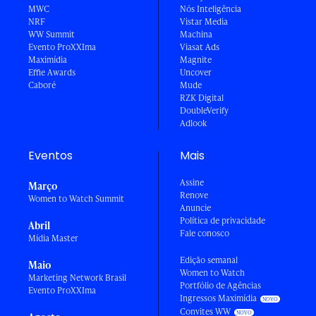
MWC
Nós Inteligência
NRF
Vistar Media
WW Summit
Machina
Evento ProXXIma
Viasat Ads
Maximídia
Magnite
Effie Awards
Uncover
Caboré
Mude
RZK Digital
DoubleVerify
Adlook
Eventos
Mais
Assine
Março
Renove
Women to Watch Summit
Anuncie
Política de privacidade
Abril
Fale conosco
Mídia Master
Edição semanal
Maio
Women to Watch
Marketing Network Brasil
Portfólio de Agências
Evento ProXXIma
Ingressos Maximídia
Convites WW