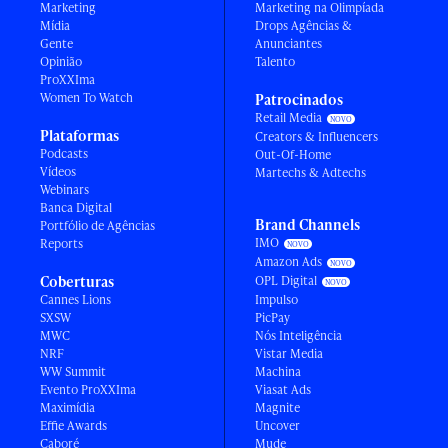
Marketing
Marketing na Olimpíada
Mídia
Drops Agências &
Gente
Anunciantes
Opinião
Talento
ProXXIma
Women To Watch
Patrocinados
Retail Media
Plataformas
Creators & Influencers
Podcasts
Out-Of-Home
Vídeos
Martechs & Adtechs
Webinars
Banca Digital
Brand Channels
Portfólio de Agências
IMO
Reports
Amazon Ads
Coberturas
OPL Digital
Cannes Lions
Impulso
SXSW
PicPay
MWC
Nós Inteligência
NRF
Vistar Media
WW Summit
Machina
Evento ProXXIma
Viasat Ads
Maximídia
Magnite
Effie Awards
Uncover
Caboré
Mude