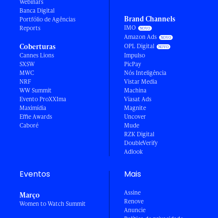
Webinars
Banca Digital
Brand Channels
Portfólio de Agências
IMO
Reports
Amazon Ads
Coberturas
OPL Digital
Cannes Lions
Impulso
SXSW
PicPay
MWC
Nós Inteligência
NRF
Vistar Media
WW Summit
Machina
Evento ProXXIma
Viasat Ads
Maximídia
Magnite
Effie Awards
Uncover
Caboré
Mude
RZK Digital
DoubleVerify
Adlook
Eventos
Mais
Assine
Março
Renove
Women to Watch Summit
Anuncie