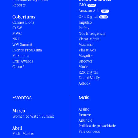
IMO
Reports
Amazon Ads
Coberturas
OPL Digital
Cannes Lions
Impulso
SXSW
PicPay
MWC
Nós Inteligência
NRF
Vistar Media
WW Summit
Machina
Evento ProXXIma
Viasat Ads
Maximídia
Magnite
Effie Awards
Uncover
Caboré
Mude
RZK Digital
DoubleVerify
Adlook
Eventos
Mais
Assine
Março
Renove
Women to Watch Summit
Anuncie
Política de privacidade
Abril
Fale conosco
Mídia Master