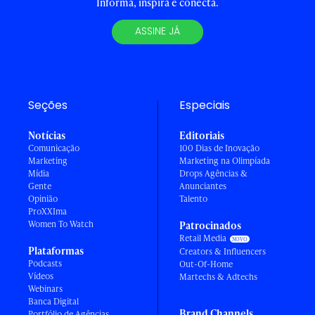
Informa, inspira e conecta.
ASSINE JÁ
Seções
Especiais
Notícias
Editoriais
Comunicação
100 Dias de Inovação
Marketing
Marketing na Olimpíada
Mídia
Drops Agências &
Gente
Anunciantes
Opinião
Talento
ProXXIma
Women To Watch
Patrocinados
Retail Media
Plataformas
Creators & Influencers
Podcasts
Out-Of-Home
Vídeos
Martechs & Adtechs
Webinars
Banca Digital
Brand Channels
Portfólio de Agências