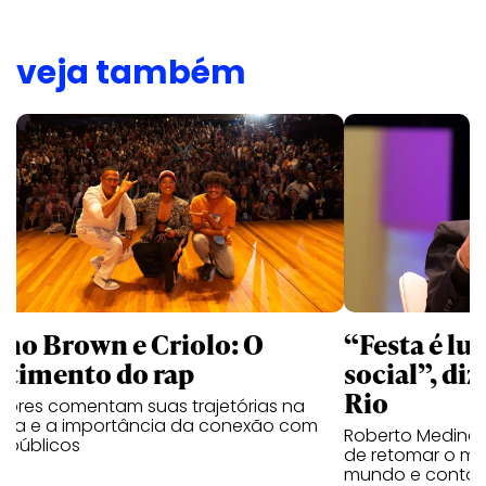
veja também
no Brown e Criolo: O
“Festa é luc
ntimento do rap
social”, diz
Rio
tores comentam suas trajetórias na
ica e a importância da conexão com
Roberto Medina 
 públicos
de retomar o mai
mundo e contou 