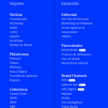
Seções
Especiais
Notícias
Editoriais
Comunicação
100 Dias de Inovação
Marketing
Marketing na Olimpíada
Mídia
Drops Agências &
Gente
Anunciantes
Opinião
Talento
ProXXIma
Women To Watch
Patrocinados
Retail Media
Plataformas
Creators & Influencers
Podcasts
Out-Of-Home
Vídeos
Martechs & Adtechs
Webinars
Banca Digital
Brand Channels
Portfólio de Agências
IMO
Reports
Amazon Ads
Coberturas
OPL Digital
Cannes Lions
Impulso
SXSW
PicPay
MWC
Nós Inteligência
NRF
Vistar Media