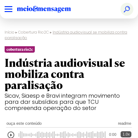
Início
▸
Cobertura Rio2C
▸
Indústria audiovisual se mobiliza contra
paralisação
cobertura rio2c
Indústria audiovisual se
mobiliza contra
paralisação
Sicav, Siaesp e Bravi integram movimento
para dar subsídios para que TCU
compreenda operação do setor
ouça este conteúdo
readme
1.0x
0:00