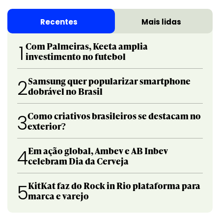
Recentes
Mais lidas
Com Palmeiras, Keeta amplia
1
investimento no futebol
Samsung quer popularizar smartphone
2
dobrável no Brasil
Como criativos brasileiros se destacam no
3
exterior?
Em ação global, Ambev e AB Inbev
4
celebram Dia da Cerveja
KitKat faz do Rock in Rio plataforma para
5
marca e varejo