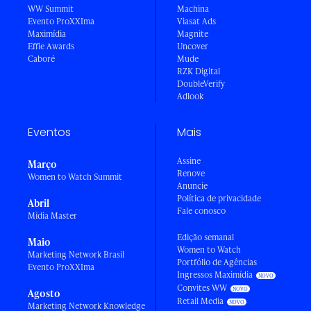
WW Summit
Machina
Evento ProXXIma
Viasat Ads
Maximídia
Magnite
Effie Awards
Uncover
Caboré
Mude
RZK Digital
DoubleVerify
Adlook
Eventos
Mais
Assine
Março
Renove
Women to Watch Summit
Anuncie
Política de privacidade
Abril
Fale conosco
Mídia Master
Edição semanal
Maio
Women to Watch
Marketing Network Brasil
Portfólio de Agências
Evento ProXXIma
Ingressos Maximídia
Convites WW
Agosto
Retail Media
Marketing Network Knowledge