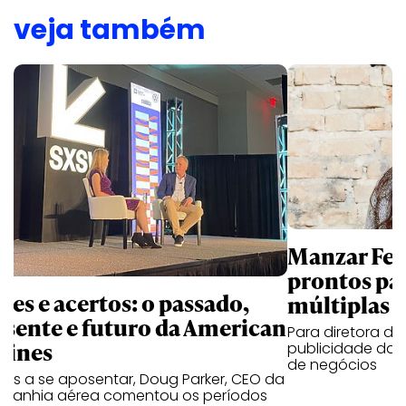
veja também
Manzar Fer
prontos par
ses e acertos: o passado,
múltiplas 
esente e futuro da American
Para diretora d
rlines
publicidade da 
de negócios
tes a se aposentar, Doug Parker, CEO da
panhia aérea comentou os períodos