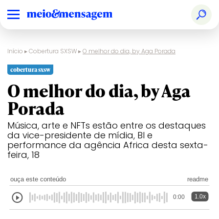
Início
▸
Cobertura SXSW
▸
O melhor do dia, by Aga Porada
cobertura sxsw
O melhor do dia, by Aga
Porada
Música, arte e NFTs estão entre os destaques
da vice-presidente de mídia, BI e
performance da agência Africa desta sexta-
feira, 18
ouça este conteúdo
readme
1.0x
0:00