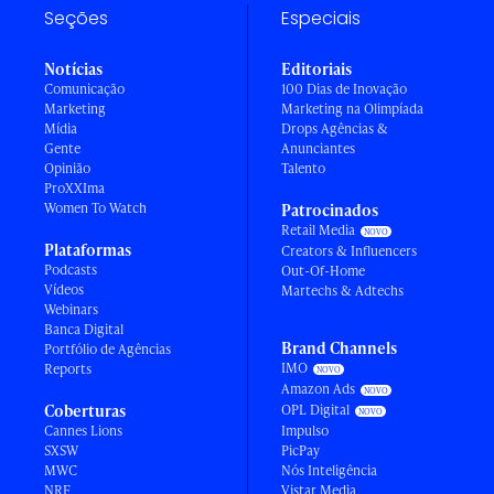
Seções
Especiais
Notícias
Editoriais
Comunicação
100 Dias de Inovação
Marketing
Marketing na Olimpíada
Mídia
Drops Agências &
Gente
Anunciantes
Opinião
Talento
ProXXIma
Women To Watch
Patrocinados
Retail Media
Plataformas
Creators & Influencers
Podcasts
Out-Of-Home
Vídeos
Martechs & Adtechs
Webinars
Banca Digital
Brand Channels
Portfólio de Agências
IMO
Reports
Amazon Ads
Coberturas
OPL Digital
Cannes Lions
Impulso
SXSW
PicPay
MWC
Nós Inteligência
NRF
Vistar Media