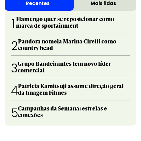
Recentes
Mais lidas
Flamengo quer se reposicionar como
1
marca de sportainment
Pandora nomeia Marina Cirelli como
2
country head
Grupo Bandeirantes tem novo líder
3
comercial
Patricia Kamitsuji assume direção geral
4
da Imagem Filmes
Campanhas da Semana: estrelas e
5
conexões