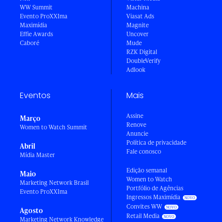
WW Summit
Machina
Evento ProXXIma
Viasat Ads
Maximídia
Magnite
Effie Awards
Uncover
Caboré
Mude
RZK Digital
DoubleVerify
Adlook
Eventos
Mais
Assine
Março
Renove
Women to Watch Summit
Anuncie
Política de privacidade
Abril
Fale conosco
Mídia Master
Edição semanal
Maio
Women to Watch
Marketing Network Brasil
Portfólio de Agências
Evento ProXXIma
Ingressos Maximídia
Convites WW
Agosto
Retail Media
Marketing Network Knowledge