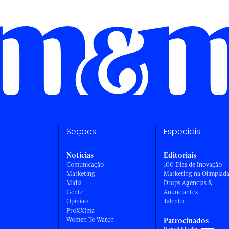
Seções
Especiais
Notícias
Editoriais
Comunicação
100 Dias de Inovação
Marketing
Marketing na Olimpíad
Mídia
Drops Agências &
Gente
Anunciantes
Opinião
Talento
ProXXIma
Women To Watch
Patrocinados