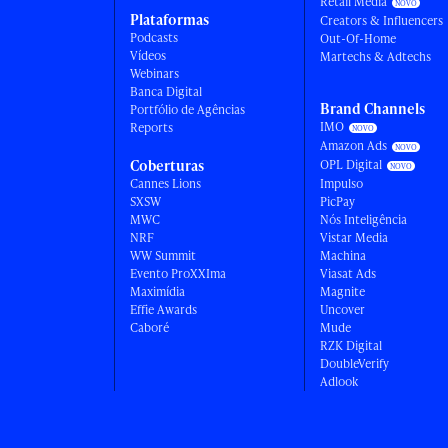
Retail Media
Plataformas
Creators & Influencers
Podcasts
Out-Of-Home
Vídeos
Martechs & Adtechs
Webinars
Banca Digital
Brand Channels
Portfólio de Agências
IMO
Reports
Amazon Ads
Coberturas
OPL Digital
Cannes Lions
Impulso
SXSW
PicPay
MWC
Nós Inteligência
NRF
Vistar Media
WW Summit
Machina
Evento ProXXIma
Viasat Ads
Maximídia
Magnite
Effie Awards
Uncover
Caboré
Mude
RZK Digital
DoubleVerify
Adlook