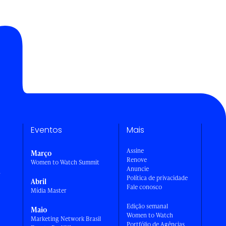
Eventos
Mais
Assine
Março
Renove
Women to Watch Summit
Anuncie
a
Política de privacidade
Abril
Fale conosco
Mídia Master
Edição semanal
Maio
Women to Watch
Marketing Network Brasil
Portfólio de Agências