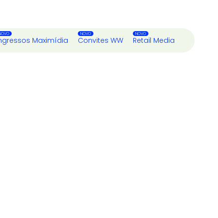
ngressos Maximídia
Convites WW
Retail Media