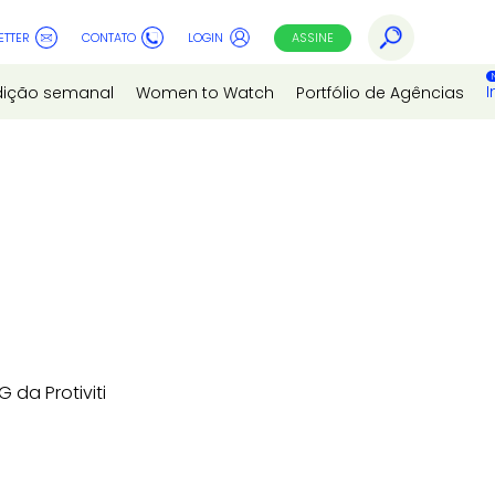
ETTER
CONTATO
LOGIN
ASSINE
I
dição semanal
Women to Watch
Portfólio de Agências
 da Protiviti