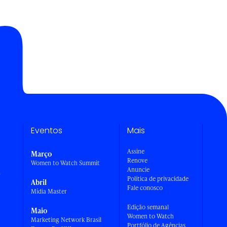
Eventos
Mais
Assine
Março
Renove
Women to Watch Summit
Anuncie
a
Política de privacidade
Abril
Fale conosco
Mídia Master
Edição semanal
Maio
Women to Watch
Marketing Network Brasil
Portfólio de Agências