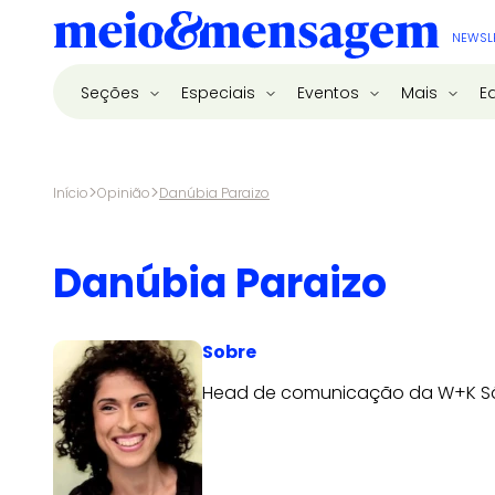
NEWSL
Seções
Especiais
Eventos
Mais
E
>
>
Início
Opinião
Danúbia Paraizo
Danúbia Paraizo
Sobre
Head de comunicação da W+K S