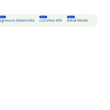
ngressos Maximídia
Convites WW
Retail Media