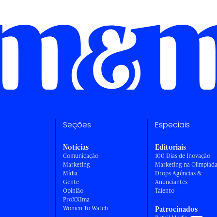
Seções
Especiais
Notícias
Editoriais
Comunicação
100 Dias de Inovação
Marketing
Marketing na Olimpíad
Mídia
Drops Agências &
Gente
Anunciantes
Opinião
Talento
ProXXIma
Women To Watch
Patrocinados