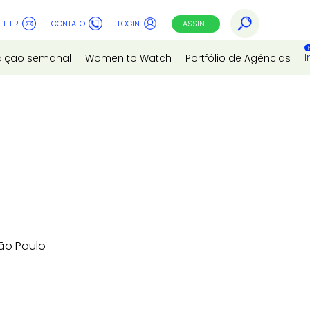
ETTER
CONTATO
LOGIN
ASSINE
I
dição semanal
Women to Watch
Portfólio de Agências
ão Paulo