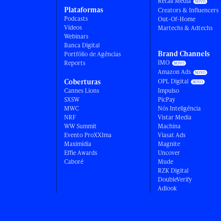
Retail Media
Plataformas
Creators & Influencers
Podcasts
Out-Of-Home
Vídeos
Martechs & Adtechs
Webinars
Banca Digital
Brand Channels
Portfólio de Agências
IMO
Reports
Amazon Ads
Coberturas
OPL Digital
Cannes Lions
Impulso
SXSW
PicPay
MWC
Nós Inteligência
NRF
Vistar Media
WW Summit
Machina
Evento ProXXIma
Viasat Ads
Maximídia
Magnite
Effie Awards
Uncover
Caboré
Mude
RZK Digital
DoubleVerify
Adlook