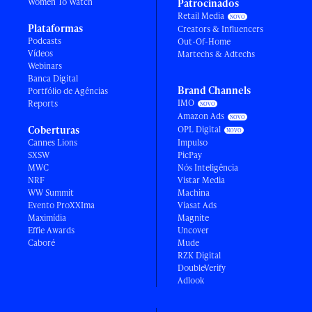
Women To Watch
Patrocinados
Retail Media
Plataformas
Creators & Influencers
Podcasts
Out-Of-Home
Vídeos
Martechs & Adtechs
Webinars
Banca Digital
Brand Channels
Portfólio de Agências
IMO
Reports
Amazon Ads
Coberturas
OPL Digital
Cannes Lions
Impulso
SXSW
PicPay
MWC
Nós Inteligência
NRF
Vistar Media
WW Summit
Machina
Evento ProXXIma
Viasat Ads
Maximídia
Magnite
Effie Awards
Uncover
Caboré
Mude
RZK Digital
DoubleVerify
Adlook