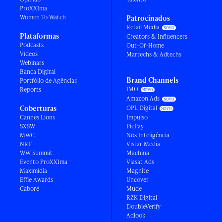
ProXXIma
Women To Watch
Patrocinados
Retail Media
Plataformas
Creators & Influencers
Podcasts
Out-Of-Home
Vídeos
Martechs & Adtechs
Webinars
Banca Digital
Brand Channels
Portfólio de Agências
IMO
Reports
Amazon Ads
Coberturas
OPL Digital
Cannes Lions
Impulso
SXSW
PicPay
MWC
Nós Inteligência
NRF
Vistar Media
WW Summit
Machina
Evento ProXXIma
Viasat Ads
Maximídia
Magnite
Effie Awards
Uncover
Caboré
Mude
RZK Digital
DoubleVerify
Adlook