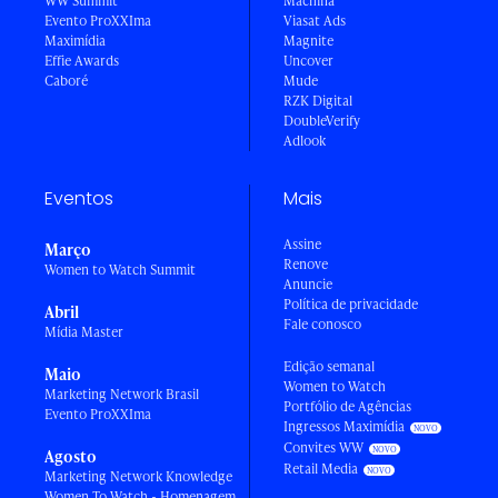
WW Summit
Machina
Evento ProXXIma
Viasat Ads
Maximídia
Magnite
Effie Awards
Uncover
Caboré
Mude
RZK Digital
DoubleVerify
Adlook
Eventos
Mais
Assine
Março
Renove
Women to Watch Summit
Anuncie
Política de privacidade
Abril
Fale conosco
Mídia Master
Edição semanal
Maio
Women to Watch
Marketing Network Brasil
Portfólio de Agências
Evento ProXXIma
Ingressos Maximídia
Convites WW
Agosto
Retail Media
Marketing Network Knowledge
Women To Watch - Homenagem