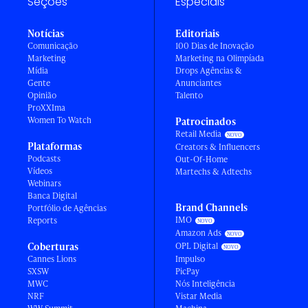
Seções
Especiais
Notícias
Editoriais
Comunicação
100 Dias de Inovação
Marketing
Marketing na Olimpíada
Mídia
Drops Agências &
Gente
Anunciantes
Opinião
Talento
ProXXIma
Women To Watch
Patrocinados
Retail Media
Plataformas
Creators & Influencers
Podcasts
Out-Of-Home
Vídeos
Martechs & Adtechs
Webinars
Banca Digital
Brand Channels
Portfólio de Agências
IMO
Reports
Amazon Ads
Coberturas
OPL Digital
Cannes Lions
Impulso
SXSW
PicPay
MWC
Nós Inteligência
NRF
Vistar Media