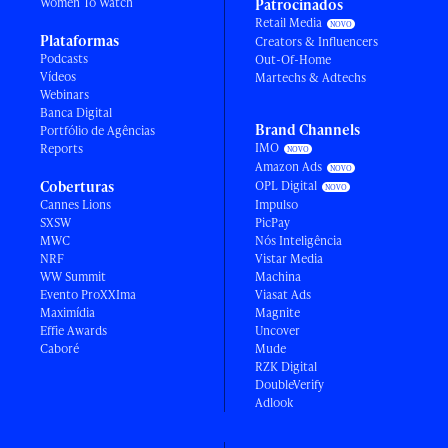
Women To Watch
Patrocinados
Retail Media
Plataformas
Creators & Influencers
Podcasts
Out-Of-Home
Vídeos
Martechs & Adtechs
Webinars
Banca Digital
Brand Channels
Portfólio de Agências
IMO
Reports
Amazon Ads
Coberturas
OPL Digital
Cannes Lions
Impulso
SXSW
PicPay
MWC
Nós Inteligência
NRF
Vistar Media
WW Summit
Machina
Evento ProXXIma
Viasat Ads
Maximídia
Magnite
Effie Awards
Uncover
Caboré
Mude
RZK Digital
DoubleVerify
Adlook