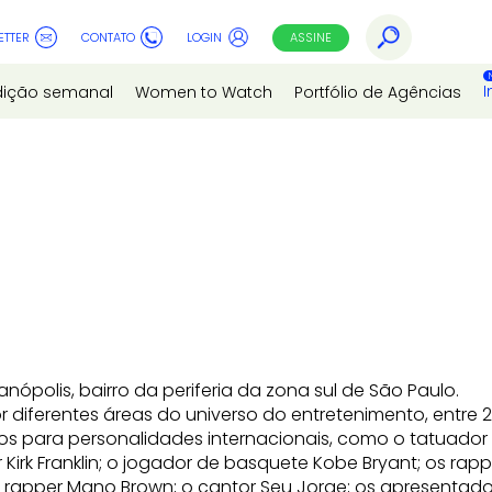
ETTER
CONTATO
LOGIN
ASSINE
I
dição semanal
Women to Watch
Portfólio de Agências
nópolis, bairro da periferia da zona sul de São Paulo.
por diferentes áreas do universo do entretenimento, entre
cios para personalidades internacionais, como o tatuador
r Kirk Franklin; o jogador de basquete Kobe Bryant; os rapp
rapper Mano Brown; o cantor Seu Jorge; os apresentador