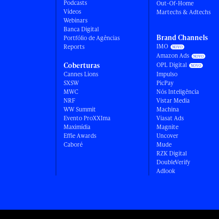
Podcasts
Out-Of-Home
Vídeos
Martechs & Adtechs
Webinars
Banca Digital
Brand Channels
Portfólio de Agências
IMO
Reports
Amazon Ads
Coberturas
OPL Digital
Cannes Lions
Impulso
SXSW
PicPay
MWC
Nós Inteligência
NRF
Vistar Media
WW Summit
Machina
Evento ProXXIma
Viasat Ads
Maximídia
Magnite
Effie Awards
Uncover
Caboré
Mude
RZK Digital
DoubleVerify
Adlook