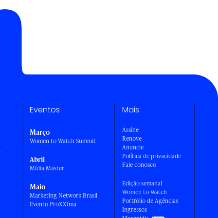
Eventos
Mais
Assine
Março
Renove
Women to Watch Summit
Anuncie
a
Política de privacidade
Abril
Fale conosco
Mídia Master
Edição semanal
Maio
Women to Watch
Marketing Network Brasil
Portfólio de Agências
Evento ProXXIma
Ingressos