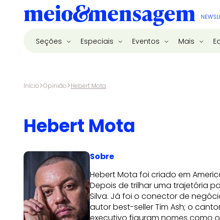
NEWSL
Seções
Especiais
Eventos
Mais
E
>
>
Início
Opinião
Hebert Mota
Hebert Mota
Sobre
Hebert Mota foi criado em America
Depois de trilhar uma trajetória 
Silva. Já foi o conector de negó
autor best-seller Tim Ash; o canto
executivo figuram nomes como o 