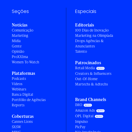
Seções
Especiais
Notícias
Editoriais
Comunicação
100 Dias de Inovação
Marketing
Marketing na Olimpíada
Mídia
Drops Agências &
Gente
Anunciantes
Opinião
Talento
ProXXIma
Women To Watch
Patrocinados
Retail Media
Plataformas
Creators & Influencers
Podcasts
Out-Of-Home
Vídeos
Martechs & Adtechs
Webinars
Banca Digital
Brand Channels
Portfólio de Agências
IMO
Reports
Amazon Ads
Coberturas
OPL Digital
Cannes Lions
Impulso
SXSW
PicPay