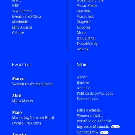
MWC
Nós Inteligência
NRF
Vistar Media
WW Summit
Machina
Evento ProXXIma
Viasat Ads
Maximídia
Magnite
Effie Awards
Uncover
Caboré
Mude
RZK Digital
DoubleVerify
Adlook
Eventos
Mais
Assine
Março
Renove
Women to Watch Summit
Anuncie
Política de privacidade
Abril
Fale conosco
Mídia Master
Edição semanal
Maio
Women to Watch
Marketing Network Brasil
Portfólio de Agências
Evento ProXXIma
Ingressos Maximídia
Convites WW
Agosto