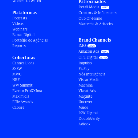
Women To Watch
Patrocinados
Retail Media
Plataformas
Creators & Influencers
Podcasts
Out-Of-Home
Vídeos
Martechs & Adtechs
Webinars
Banca Digital
Brand Channels
Portfólio de Agências
IMO
Reports
Amazon Ads
Coberturas
OPL Digital
Cannes Lions
Impulso
SXSW
PicPay
MWC
Nós Inteligência
NRF
Vistar Media
WW Summit
Machina
Evento ProXXIma
Viasat Ads
Maximídia
Magnite
Effie Awards
Uncover
Caboré
Mude
RZK Digital
DoubleVerify
Adlook