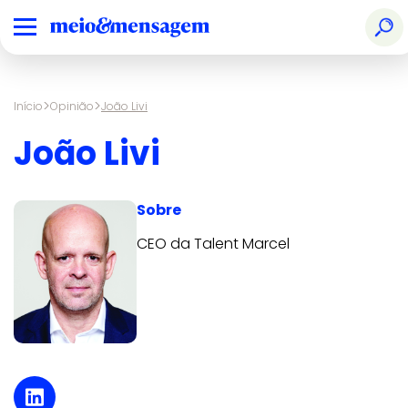
>
>
Início
Opinião
João Livi
João Livi
Sobre
CEO da Talent Marcel