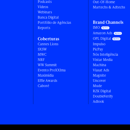
Podcasts
Out-Of-Home
Vídeos
Martechs & Adtechs
Webinars
Banca Digital
Brand Channels
Portfólio de Agências
IMO
Reports
Amazon Ads
Coberturas
OPL Digital
Cannes Lions
Impulso
SXSW
PicPay
MWC
Nós Inteligência
NRF
Vistar Media
WW Summit
Machina
Evento ProXXIma
Viasat Ads
Maximídia
Magnite
Effie Awards
Uncover
Caboré
Mude
RZK Digital
DoubleVerify
Adlook