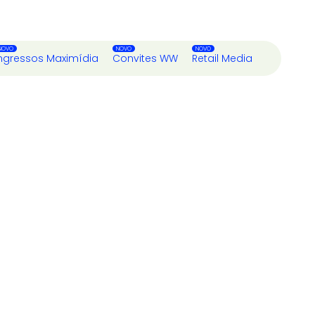
ngressos Maximídia
Convites WW
Retail Media