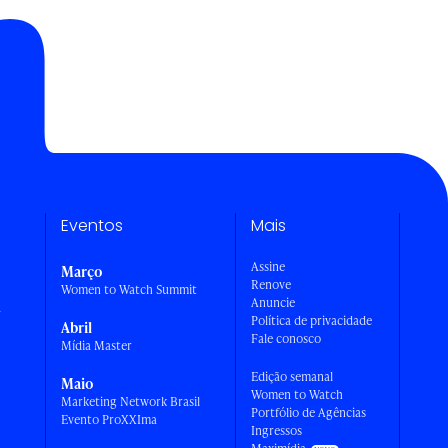
Eventos
Mais
Assine
Março
Renove
Women to Watch Summit
Anuncie
a
Política de privacidade
Abril
Fale conosco
Mídia Master
Edição semanal
Maio
Women to Watch
Marketing Network Brasil
Portfólio de Agências
Evento ProXXIma
Ingressos