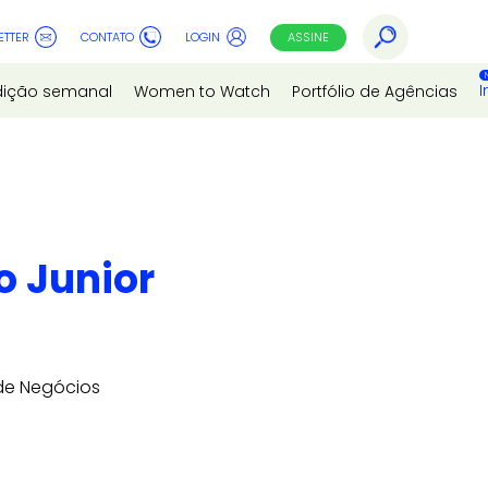
ETTER
CONTATO
LOGIN
ASSINE
I
dição semanal
Women to Watch
Portfólio de Agências
o Junior
 de Negócios