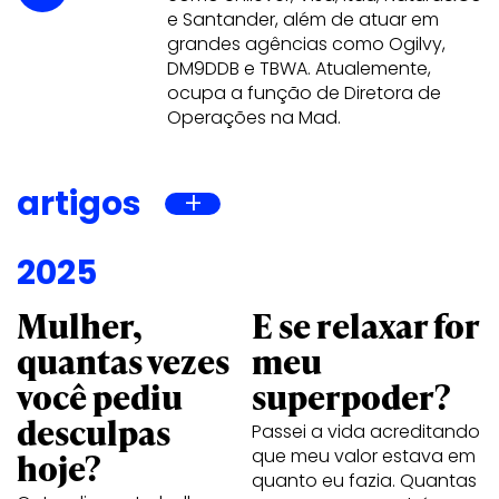
e Santander, além de atuar em
grandes agências como Ogilvy,
DM9DDB e TBWA. Atualemente,
ocupa a função de Diretora de
Operações na Mad.
artigos
2025
Mulher,
E se relaxar for
quantas vezes
meu
você pediu
superpoder?
desculpas
Passei a vida acreditando
que meu valor estava em
hoje?
quanto eu fazia. Quantas