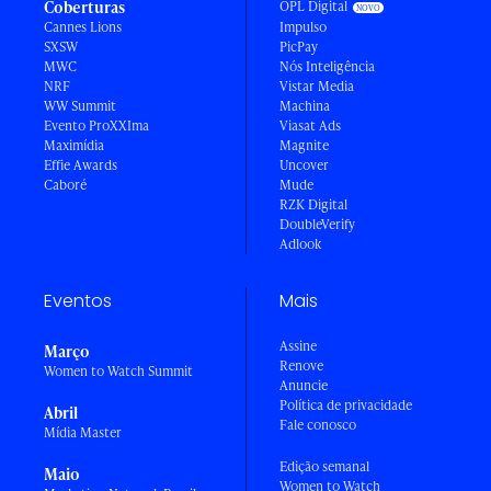
Coberturas
OPL Digital
Cannes Lions
Impulso
SXSW
PicPay
MWC
Nós Inteligência
NRF
Vistar Media
WW Summit
Machina
Evento ProXXIma
Viasat Ads
Maximídia
Magnite
Effie Awards
Uncover
Caboré
Mude
RZK Digital
DoubleVerify
Adlook
Eventos
Mais
Assine
Março
Renove
Women to Watch Summit
Anuncie
Política de privacidade
Abril
Fale conosco
Mídia Master
Edição semanal
Maio
Women to Watch