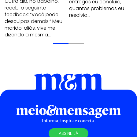
Outro dia, no trabalho,
entregas eu concluía,
recebi o seguinte
quantos problemas eu
feedback: “Você pede
resolvia…
desculpas demais.” Meu
marido, aliás, vive me
dizendo a mesma…
Informa, inspira e conecta.
ASSINE JÁ