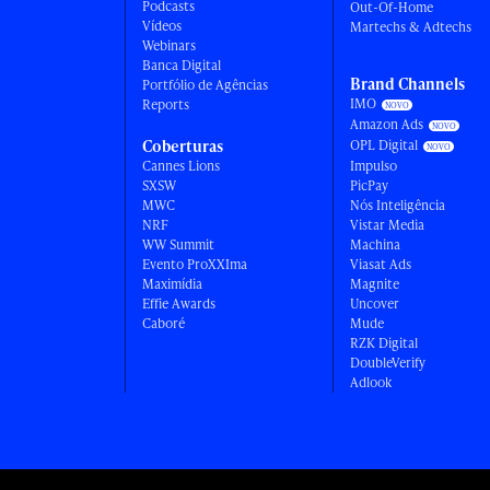
Podcasts
Out-Of-Home
Vídeos
Martechs & Adtechs
Webinars
Banca Digital
Brand Channels
Portfólio de Agências
IMO
Reports
Amazon Ads
Coberturas
OPL Digital
Cannes Lions
Impulso
SXSW
PicPay
MWC
Nós Inteligência
NRF
Vistar Media
WW Summit
Machina
Evento ProXXIma
Viasat Ads
Maximídia
Magnite
Effie Awards
Uncover
Caboré
Mude
RZK Digital
DoubleVerify
Adlook