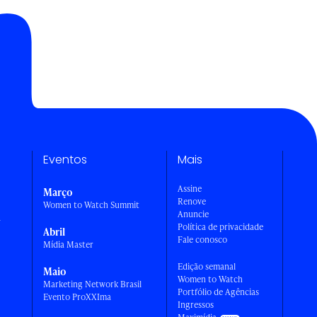
Eventos
Mais
Assine
Março
Renove
Women to Watch Summit
Anuncie
a
Política de privacidade
Abril
Fale conosco
Mídia Master
Edição semanal
Maio
Women to Watch
Marketing Network Brasil
Portfólio de Agências
Evento ProXXIma
Ingressos