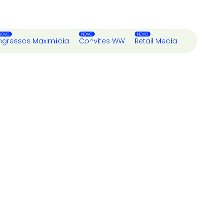
ngressos Maximídia
Convites WW
Retail Media