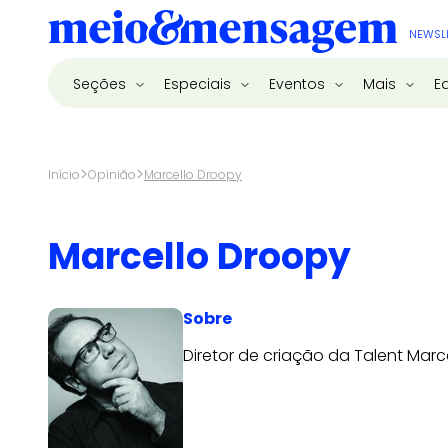
NEWSL
Seções
Especiais
Eventos
Mais
E
>
>
Início
Opinião
Marcello Droopy
Marcello Droopy
Sobre
Diretor de criação da Talent Marc