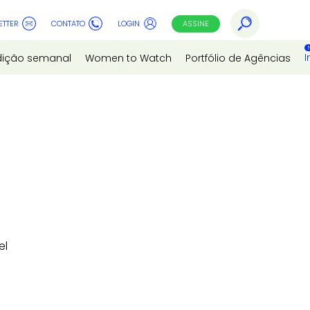
ETTER
CONTATO
LOGIN
ASSINE
I
dição semanal
Women to Watch
Portfólio de Agências
el