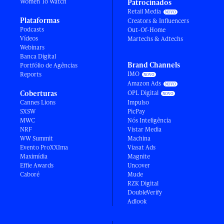
Women To Watch
Patrocinados
Retail Media
Plataformas
Creators & Influencers
Podcasts
Out-Of-Home
Vídeos
Martechs & Adtechs
Webinars
Banca Digital
Brand Channels
Portfólio de Agências
IMO
Reports
Amazon Ads
Coberturas
OPL Digital
Cannes Lions
Impulso
SXSW
PicPay
MWC
Nós Inteligência
NRF
Vistar Media
WW Summit
Machina
Evento ProXXIma
Viasat Ads
Maximídia
Magnite
Effie Awards
Uncover
Caboré
Mude
RZK Digital
DoubleVerify
Adlook