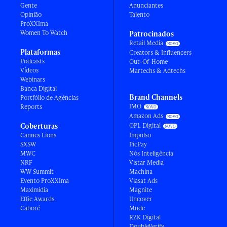
Gente
Anunciantes
Opinião
Talento
ProXXIma
Women To Watch
Patrocinados
Retail Media
Plataformas
Creators & Influencers
Podcasts
Out-Of-Home
Vídeos
Martechs & Adtechs
Webinars
Banca Digital
Brand Channels
Portfólio de Agências
IMO
Reports
Amazon Ads
Coberturas
OPL Digital
Cannes Lions
Impulso
SXSW
PicPay
MWC
Nós Inteligência
NRF
Vistar Media
WW Summit
Machina
Evento ProXXIma
Viasat Ads
Maximídia
Magnite
Effie Awards
Uncover
Caboré
Mude
RZK Digital
DoubleVerify