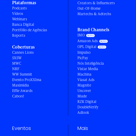
Plataformas
Creators & Influencers
Podcasts
Out-Of-Home
Vídeos
Martechs & Adtechs
Webinars
Banca Digital
Brand Channels
Portfólio de Agências
IMO
Reports
Amazon Ads
Coberturas
OPL Digital
Cannes Lions
Impulso
SXSW
PicPay
MWC
Nós Inteligência
NRF
Vistar Media
WW Summit
Machina
Evento ProXXIma
Viasat Ads
Maximídia
Magnite
Effie Awards
Uncover
Caboré
Mude
RZK Digital
DoubleVerify
Adlook
Eventos
Mais